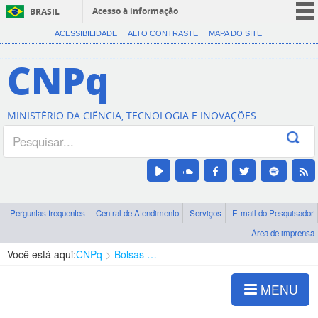
Acesso à informação
BRASIL
CORONAVÍRUS (COVID-19)
ACESSIBILIDADE
ALTO CONTRASTE
MAPA DO SITE
Participe
CNPq
Serviços
Legislação
MINISTÉRIO DA CIÊNCIA, TECNOLOGIA E INOVAÇÕES
Canais
Perguntas frequentes
Central de Atendimento
Serviços
E-mail do Pesquisador
Área de imprensa
Você está aqui:
CNPq
Bolsas e Auxílios Vigentes
Projetos de Pesquisa
MENU