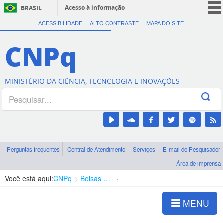
Acesso à informação
BRASIL
CORONAVÍRUS (COVID-19)
ACESSIBILIDADE
ALTO CONTRASTE
MAPA DO SITE
Participe
CNPq
Serviços
Legislação
MINISTÉRIO DA CIÊNCIA, TECNOLOGIA E INOVAÇÕES
Canais
Perguntas frequentes
Central de Atendimento
Serviços
E-mail do Pesquisador
Área de imprensa
Você está aqui:
CNPq
Bolsas e Auxílios Vigentes
Projetos de Pesquisa
MENU