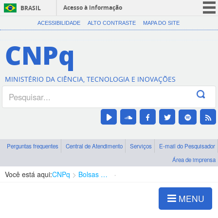
Acesso à informação
BRASIL
CORONAVÍRUS (COVID-19)
ACESSIBILIDADE
ALTO CONTRASTE
MAPA DO SITE
Participe
CNPq
Serviços
Legislação
MINISTÉRIO DA CIÊNCIA, TECNOLOGIA E INOVAÇÕES
Canais
Perguntas frequentes
Central de Atendimento
Serviços
E-mail do Pesquisador
Área de imprensa
Você está aqui:
CNPq
Bolsas e Auxílios Vigentes
Projetos de Pesquisa
MENU