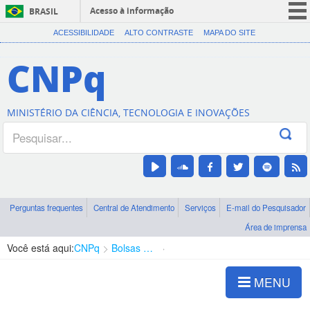
Acesso à informação
BRASIL
CORONAVÍRUS (COVID-19)
ACESSIBILIDADE
ALTO CONTRASTE
MAPA DO SITE
Participe
CNPq
Serviços
Legislação
MINISTÉRIO DA CIÊNCIA, TECNOLOGIA E INOVAÇÕES
Canais
Perguntas frequentes
Central de Atendimento
Serviços
E-mail do Pesquisador
Área de imprensa
Você está aqui:
CNPq
Bolsas e Auxílios Vigentes
Projetos de Pesquisa
MENU