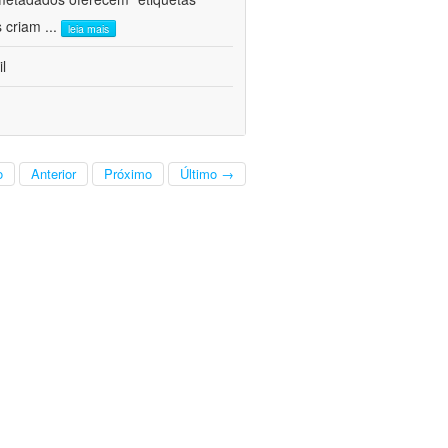
s criam
...
leia mais
l
o
Anterior
Próximo
Último →