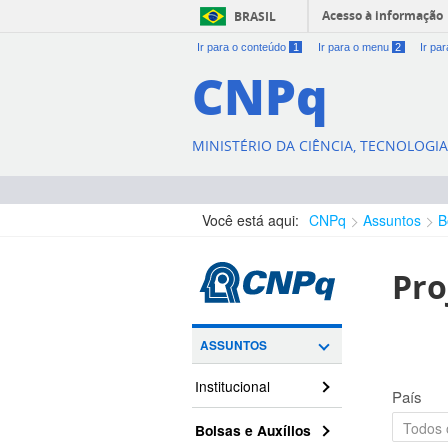
Acesso à informação
BRASIL
Ir para o conteúdo
1
Ir para o menu
2
Ir pa
CNPq
MINISTÉRIO DA CIÊNCIA, TECNOLOGI
Você está aqui:
CNPq
Assuntos
B
Pro
ASSUNTOS
Institucional
País
Bolsas e Auxílios