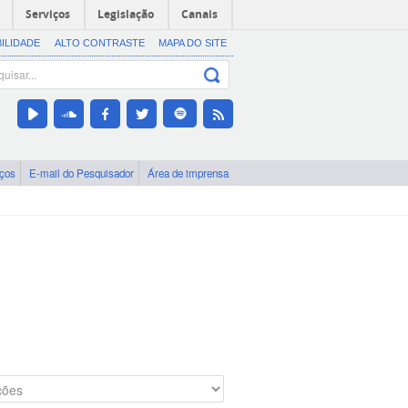
Serviços
Legislação
Canais
BILIDADE
ALTO CONTRASTE
MAPA DO SITE
iços
E-mail do Pesquisador
Área de imprensa