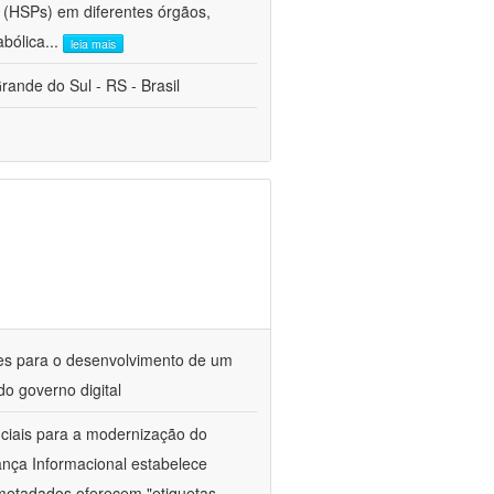
 (HSPs) em diferentes órgãos,
abólica
...
leia mais
ande do Sul - RS - Brasil
es para o desenvolvimento de um
o governo digital
ciais para a modernização do
ança Informacional estabelece
s metadados oferecem "etiquetas