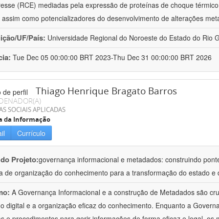
resse (RCE) mediadas pela expressão de proteínas de choque térmico
 assim como potencializadores do desenvolvimento de alterações met
uição/UF/País:
Universidade Regional do Noroeste do Estado do Rio Gr
cia:
Tue Dec 05 00:00:00 BRT 2023-Thu Dec 31 00:00:00 BRT 2026
Thiago Henrique Bragato Barros
DENADOR(A)
AS SOCIAIS APLICADAS
a da Informação
il
Currículo
 do Projeto:
governança informacional e metadados: construindo pont
a de organização do conhecimento para a transformação do estado e d
mo:
A Governança Informacional e a construção de Metadados são cru
o digital e a organização eficaz do conhecimento. Enquanto a Govern
cas e procedimentos para gerir informações de forma eficaz e legal, o