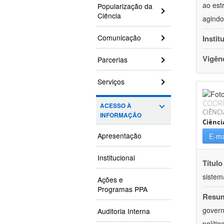
ao est
Popularização da
Ciência
agindo
Comunicação
Instit
Vigên
Parcerias
Serviços
COOR
ACESSO À
CIÊNCI
INFORMAÇÃO
Ciênci
Apresentação
E-ma
Institucional
Título
sistem
Ações e
Programas PPA
Resu
govern
Auditoria Interna
políti