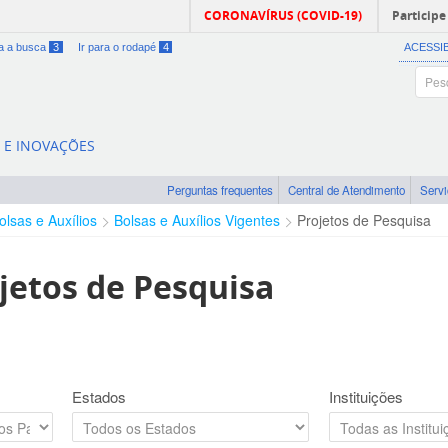
CORONAVÍRUS (COVID-19)
Participe
ra a busca
3
Ir para o rodapé
4
ACESSI
A E INOVAÇÕES
Perguntas frequentes
Central de Atendimento
Serv
olsas e Auxílios
Bolsas e Auxílios Vigentes
Projetos de Pesquisa
jetos de Pesquisa
Estados
Instituições