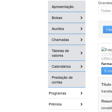
Grandes
Apresentação
Bolsas
Auxílios
Filt
Chamadas
Tabelas de
COOR
valores
CIÊNCI
Farma
Calendários
E-ma
Prestação de
contas
Título
transl
Programas
Resu
Prêmios
consid