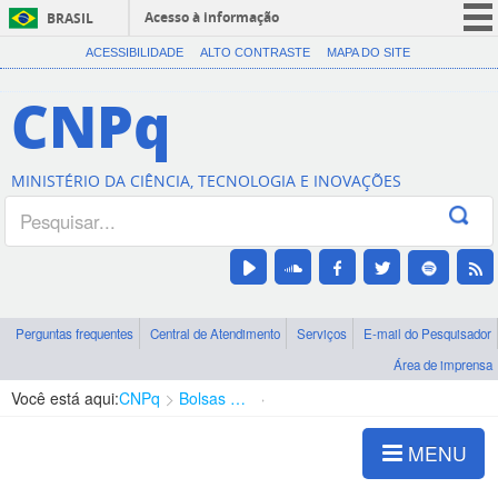
Acesso à informação
BRASIL
CORONAVÍRUS (COVID-19)
ACESSIBILIDADE
ALTO CONTRASTE
MAPA DO SITE
Participe
CNPq
Serviços
Legislação
MINISTÉRIO DA CIÊNCIA, TECNOLOGIA E INOVAÇÕES
Canais
Perguntas frequentes
Central de Atendimento
Serviços
E-mail do Pesquisador
Área de imprensa
Você está aqui:
CNPq
Bolsas e Auxílios Vigentes
Projetos de Pesquisa
MENU