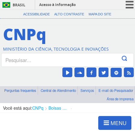
Acesso à informação
BRASIL
CORONAVÍRUS (COVID-19)
ACESSIBILIDADE
ALTO CONTRASTE
MAPA DO SITE
Participe
CNPq
Serviços
Legislação
MINISTÉRIO DA CIÊNCIA, TECNOLOGIA E INOVAÇÕES
Canais
Perguntas frequentes
Central de Atendimento
Serviços
E-mail do Pesquisador
Área de imprensa
Você está aqui:
CNPq
Bolsas e Auxílios Vigentes
Projetos de Pesquisa
MENU