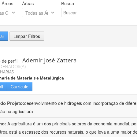
 Áreas
Áreas
Busca
rar
Limpar Filtros
Ademir José Zattera
DENADOR(A)
HARIAS
aria de Materiais e Metalúrgica
il
Currículo
 do Projeto:
desenvolvimento de hidrogéis com incorporação de difere
ção na agricultura
mo:
A agricultura é um dos principais setores da economia mundial, po
área está a escassez dos recursos naturais, o que leva a uma maior d