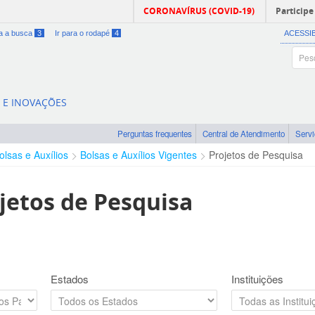
CORONAVÍRUS (COVID-19)
Participe
ra a busca
3
Ir para o rodapé
4
ACESSI
A E INOVAÇÕES
Perguntas frequentes
Central de Atendimento
Serv
olsas e Auxílios
Bolsas e Auxílios Vigentes
Projetos de Pesquisa
jetos de Pesquisa
Estados
Instituições