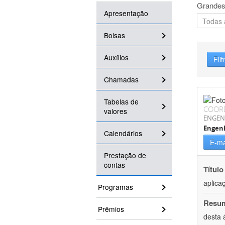
Grandes
Apresentação
Bolsas
Auxílios
Filt
Chamadas
Tabelas de
COOR
valores
ENGEN
Engenh
Calendários
E-ma
Prestação de
contas
Título
aplica
Programas
Resu
Prêmios
desta 