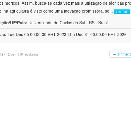
os hídricos. Assim, busca-se cada vez mais a utilização de técnicas pr
el na agricultura é visto como uma inovação promissora, se
...
leia mais
uição/UF/País:
Universidade de Caxias do Sul - RS - Brasil
cia:
Tue Dec 05 00:00:00 BRT 2023-Thu Dec 31 00:00:00 BRT 2026
← Primeir
2 - 12 de 4.019 resultados.