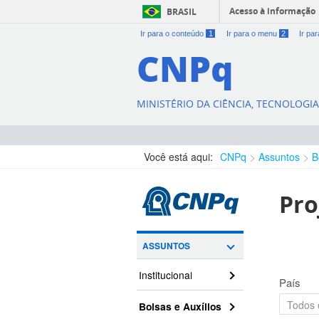
Acesso à informação
BRASIL
Ir para o conteúdo
1
Ir para o menu
2
Ir pa
CNPq
MINISTÉRIO DA CIÊNCIA, TECNOLOGI
Você está aqui:
CNPq
Assuntos
B
Pro
ASSUNTOS
Institucional
País
Bolsas e Auxílios