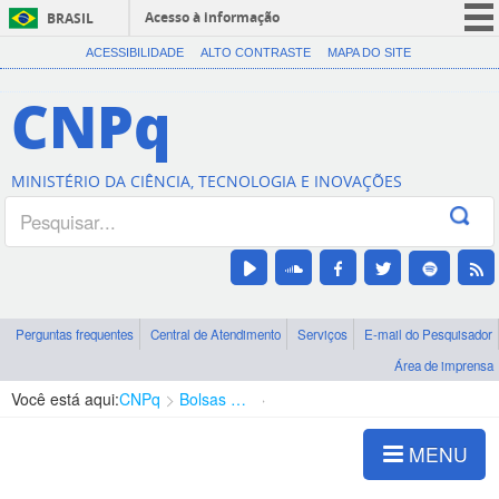
Acesso à informação
BRASIL
CORONAVÍRUS (COVID-19)
ACESSIBILIDADE
ALTO CONTRASTE
MAPA DO SITE
Participe
CNPq
Serviços
Legislação
MINISTÉRIO DA CIÊNCIA, TECNOLOGIA E INOVAÇÕES
Canais
Perguntas frequentes
Central de Atendimento
Serviços
E-mail do Pesquisador
Área de imprensa
Você está aqui:
CNPq
Bolsas e Auxílios Vigentes
Projetos de Pesquisa
MENU