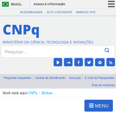
Acesso à informação
BRASIL
CORONAVÍRUS (COVID-19)
ACESSIBILIDADE
ALTO CONTRASTE
MAPA DO SITE
Participe
CNPq
Serviços
Legislação
MINISTÉRIO DA CIÊNCIA, TECNOLOGIA E INOVAÇÕES
Canais
Perguntas frequentes
Central de Atendimento
Serviços
E-mail do Pesquisador
Área de imprensa
Você está aqui:
CNPq
Bolsas e Auxílios Vigentes
Projetos de Pesquisa
MENU