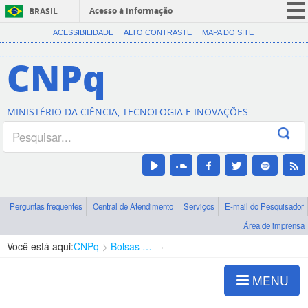
Acesso à informação
BRASIL
CORONAVÍRUS (COVID-19)
ACESSIBILIDADE
ALTO CONTRASTE
MAPA DO SITE
Participe
CNPq
Serviços
Legislação
MINISTÉRIO DA CIÊNCIA, TECNOLOGIA E INOVAÇÕES
Canais
Perguntas frequentes
Central de Atendimento
Serviços
E-mail do Pesquisador
Área de imprensa
Você está aqui:
CNPq
Bolsas e Auxílios Vigentes
Projetos de Pesquisa
MENU