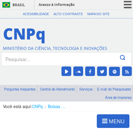
Acesso à informação
BRASIL
CORONAVÍRUS (COVID-19)
ACESSIBILIDADE
ALTO CONTRASTE
MAPA DO SITE
Participe
CNPq
Serviços
Legislação
MINISTÉRIO DA CIÊNCIA, TECNOLOGIA E INOVAÇÕES
Canais
Perguntas frequentes
Central de Atendimento
Serviços
E-mail do Pesquisador
Área de imprensa
Você está aqui:
CNPq
Bolsas e Auxílios Vigentes
Projetos de Pesquisa
MENU