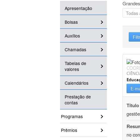
Grandes
Apresentação
Bolsas
Auxílios
Filt
Chamadas
Tabelas de
COOR
valores
CIÊNC
Educa
Calendários
E-ma
Prestação de
contas
Título
gestõe
Programas
Resu
Prêmios
no con