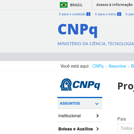
Acesso à informação
BRASIL
Ir para o conteúdo
1
Ir para o menu
2
Ir pa
CNPq
MINISTÉRIO DA CIÊNCIA, TECNOLOGI
Você está aqui:
CNPq
Assuntos
B
Pro
ASSUNTOS
Institucional
País
Bolsas e Auxílios