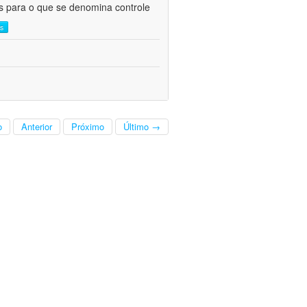
as para o que se denomina controle
is
o
Anterior
Próximo
Último →