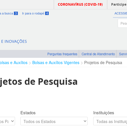
CORONAVÍRUS (COVID-19)
Participe
ra a busca
3
Ir para o rodapé
4
ACESSI
A E INOVAÇÕES
Perguntas frequentes
Central de Atendimento
Serv
olsas e Auxílios
Bolsas e Auxílios Vigentes
Projetos de Pesquisa
jetos de Pesquisa
Estados
Instituições