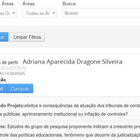
 Áreas
Áreas
Busca
rar
Limpar Filtros
Adriana Aparecida Dragone Silveira
DENADOR(A)
IAS HUMANAS
ção
il
Currículo
 do Projeto:
efeitos e consequências da atuação dos tribunais de conta
s públicas: aprimoramento institucional ou inflação de controles?
mo:
Estudos do grupo de pesquisa proponente indicam a crescente pr
trole das políticas educacionais, fenômeno que decorre da judicializa