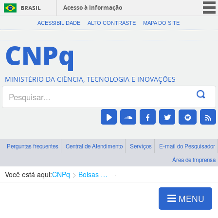
Acesso à informação
BRASIL
CORONAVÍRUS (COVID-19)
ACESSIBILIDADE
ALTO CONTRASTE
MAPA DO SITE
Participe
CNPq
Serviços
Legislação
MINISTÉRIO DA CIÊNCIA, TECNOLOGIA E INOVAÇÕES
Canais
Perguntas frequentes
Central de Atendimento
Serviços
E-mail do Pesquisador
Área de imprensa
Você está aqui:
CNPq
Bolsas e Auxílios Vigentes
Projetos de Pesquisa
MENU