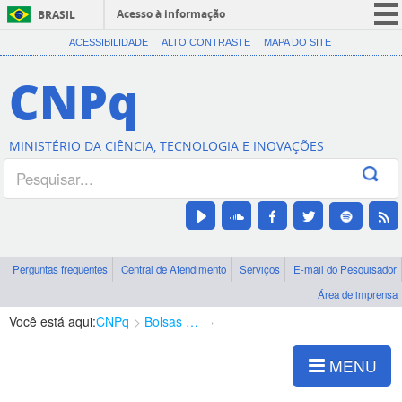
Acesso à informação
BRASIL
CORONAVÍRUS (COVID-19)
ACESSIBILIDADE
ALTO CONTRASTE
MAPA DO SITE
Participe
CNPq
Serviços
Legislação
MINISTÉRIO DA CIÊNCIA, TECNOLOGIA E INOVAÇÕES
Canais
Perguntas frequentes
Central de Atendimento
Serviços
E-mail do Pesquisador
Área de imprensa
Você está aqui:
CNPq
Bolsas e Auxílios Vigentes
Projetos de Pesquisa
MENU