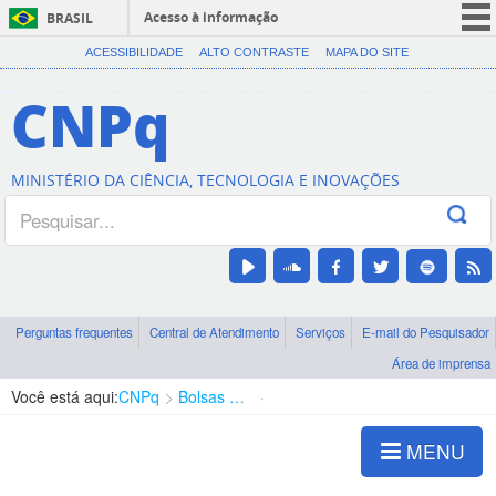
Acesso à informação
BRASIL
CORONAVÍRUS (COVID-19)
ACESSIBILIDADE
ALTO CONTRASTE
MAPA DO SITE
Participe
CNPq
Serviços
Legislação
MINISTÉRIO DA CIÊNCIA, TECNOLOGIA E INOVAÇÕES
Canais
Perguntas frequentes
Central de Atendimento
Serviços
E-mail do Pesquisador
Área de imprensa
Você está aqui:
CNPq
Bolsas e Auxílios Vigentes
Projetos de Pesquisa
MENU