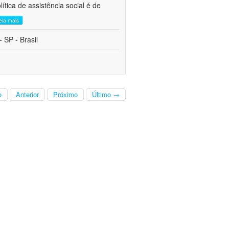
tica de assistência social é de
leia mais
 SP - Brasil
o
Anterior
Próximo
Último →