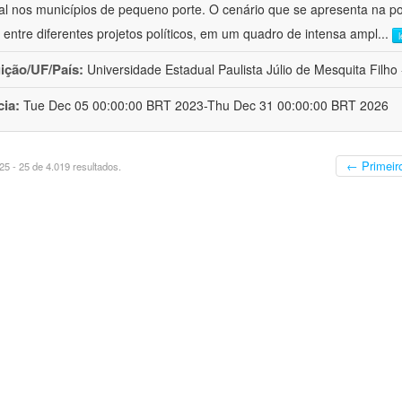
al nos municípios de pequeno porte. O cenário que se apresenta na polí
 entre diferentes projetos políticos, em um quadro de intensa ampl
...
uição/UF/País:
Universidade Estadual Paulista Júlio de Mesquita Filho -
cia:
Tue Dec 05 00:00:00 BRT 2023-Thu Dec 31 00:00:00 BRT 2026
← Primeir
5 - 25 de 4.019 resultados.