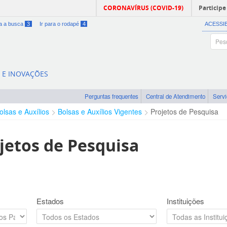
CORONAVÍRUS (COVID-19)
Participe
ra a busca
3
Ir para o rodapé
4
ACESSI
A E INOVAÇÕES
Perguntas frequentes
Central de Atendimento
Serv
olsas e Auxílios
Bolsas e Auxílios Vigentes
Projetos de Pesquisa
jetos de Pesquisa
Estados
Instituições