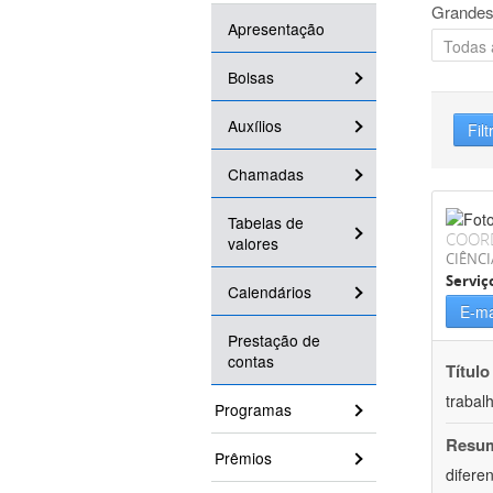
Grandes
Apresentação
Bolsas
Auxílios
Filt
Chamadas
Tabelas de
COOR
valores
CIÊNCI
Serviç
Calendários
E-ma
Prestação de
contas
Título
trabal
Programas
Resu
Prêmios
difere