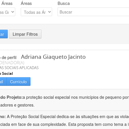
 Áreas
Áreas
Busca
rar
Limpar Filtros
Adriana Giaqueto Jacinto
DENADOR(A)
AS SOCIAIS APLICADAS
o Social
il
Currículo
 do Projeto:
a proteção social especial nos municípios de pequeno port
hadores e gestores.
mo:
A Proteção Social Especial dedica-se às situações em que as vio
nciada em face de sua complexidade. Esta proposta tem como tema a 