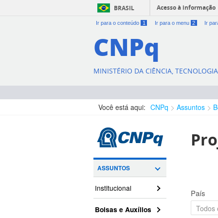
Acesso à informação
BRASIL
Ir para o conteúdo
1
Ir para o menu
2
Ir pa
CNPq
MINISTÉRIO DA CIÊNCIA, TECNOLOGI
Você está aqui:
CNPq
Assuntos
B
Pro
ASSUNTOS
Institucional
País
Bolsas e Auxílios