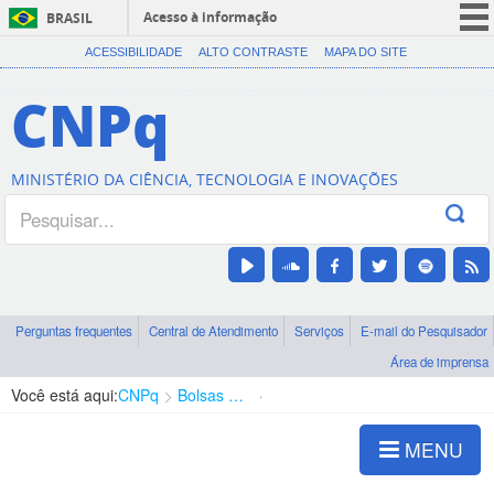
Acesso à informação
BRASIL
CORONAVÍRUS (COVID-19)
ACESSIBILIDADE
ALTO CONTRASTE
MAPA DO SITE
Participe
CNPq
Serviços
Legislação
MINISTÉRIO DA CIÊNCIA, TECNOLOGIA E INOVAÇÕES
Canais
Perguntas frequentes
Central de Atendimento
Serviços
E-mail do Pesquisador
Área de imprensa
Você está aqui:
CNPq
Bolsas e Auxílios Vigentes
Projetos de Pesquisa
MENU