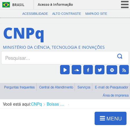
Acesso à informação
BRASIL
CORONAVÍRUS (COVID-19)
ACESSIBILIDADE
ALTO CONTRASTE
MAPA DO SITE
Participe
CNPq
Serviços
Legislação
MINISTÉRIO DA CIÊNCIA, TECNOLOGIA E INOVAÇÕES
Canais
Perguntas frequentes
Central de Atendimento
Serviços
E-mail do Pesquisador
Área de imprensa
Você está aqui:
CNPq
Bolsas e Auxílios Vigentes
Projetos de Pesquisa
MENU