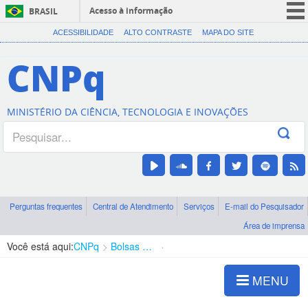
Acesso à informação
BRASIL
CORONAVÍRUS (COVID-19)
ACESSIBILIDADE
ALTO CONTRASTE
MAPA DO SITE
Participe
CNPq
Serviços
Legislação
MINISTÉRIO DA CIÊNCIA, TECNOLOGIA E INOVAÇÕES
Canais
Perguntas frequentes
Central de Atendimento
Serviços
E-mail do Pesquisador
Área de imprensa
Você está aqui:
CNPq
Bolsas e Auxílios Vigentes
Projetos de Pesquisa
MENU