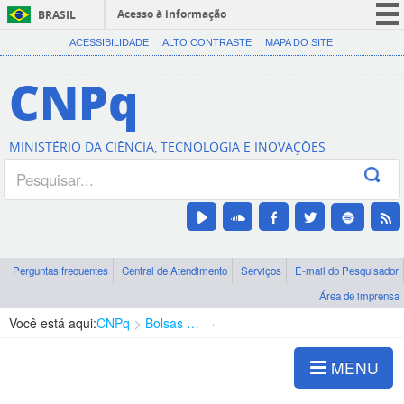
Acesso à informação
BRASIL
CORONAVÍRUS (COVID-19)
ACESSIBILIDADE
ALTO CONTRASTE
MAPA DO SITE
Participe
CNPq
Serviços
Legislação
MINISTÉRIO DA CIÊNCIA, TECNOLOGIA E INOVAÇÕES
Canais
Perguntas frequentes
Central de Atendimento
Serviços
E-mail do Pesquisador
Área de imprensa
Você está aqui:
CNPq
Bolsas e Auxílios Vigentes
Projetos de Pesquisa
MENU