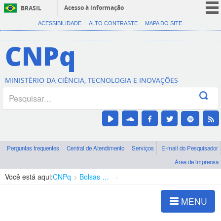
Acesso à informação
BRASIL
CORONAVÍRUS (COVID-19)
ACESSIBILIDADE
ALTO CONTRASTE
MAPA DO SITE
Participe
CNPq
Serviços
Legislação
MINISTÉRIO DA CIÊNCIA, TECNOLOGIA E INOVAÇÕES
Canais
Perguntas frequentes
Central de Atendimento
Serviços
E-mail do Pesquisador
Área de imprensa
Você está aqui:
CNPq
Bolsas e Auxílios Vigentes
Projetos de Pesquisa
MENU