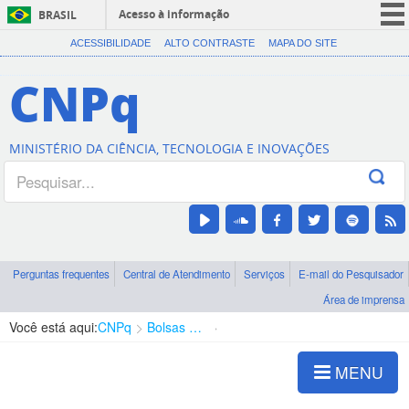
Acesso à informação
BRASIL
CORONAVÍRUS (COVID-19)
ACESSIBILIDADE
ALTO CONTRASTE
MAPA DO SITE
Participe
CNPq
Serviços
Legislação
MINISTÉRIO DA CIÊNCIA, TECNOLOGIA E INOVAÇÕES
Canais
Perguntas frequentes
Central de Atendimento
Serviços
E-mail do Pesquisador
Área de imprensa
Você está aqui:
CNPq
Bolsas e Auxílios Vigentes
Projetos de Pesquisa
MENU