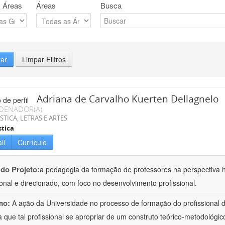
 Áreas
Áreas
Busca
rar
Limpar Filtros
Adriana de Carvalho Kuerten Dellagnelo
DENADOR(A)
STICA, LETRAS E ARTES
stica
il
Currículo
 do Projeto:
a pedagogia da formação de professores na perspectiva his
ional e direcionado, com foco no desenvolvimento profissional.
mo:
A ação da Universidade no processo de formação do profissional d
 que tal profissional se apropriar de um construto teórico-metodológico