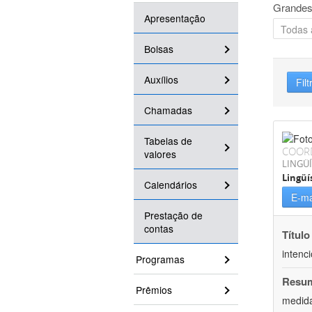
Grandes
Apresentação
Bolsas
Auxílios
Filt
Chamadas
Tabelas de
COOR
valores
LINGÜÍ
Lingüí
Calendários
E-ma
Prestação de
contas
Título
intenc
Programas
Resu
Prêmios
medida