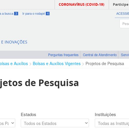
CORONAVÍRUS (COVID-19)
Participe
ra a busca
3
Ir para o rodapé
4
ACESSI
A E INOVAÇÕES
Perguntas frequentes
Central de Atendimento
Serv
olsas e Auxílios
Bolsas e Auxílios Vigentes
Projetos de Pesquisa
jetos de Pesquisa
Estados
Instituições