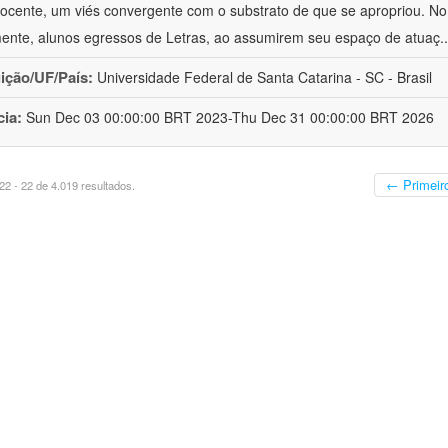
ocente, um viés convergente com o substrato de que se apropriou. No e
mente, alunos egressos de Letras, ao assumirem seu espaço de atuaç
.
uição/UF/País:
Universidade Federal de Santa Catarina - SC - Brasil
cia:
Sun Dec 03 00:00:00 BRT 2023-Thu Dec 31 00:00:00 BRT 2026
← Primeir
2 - 22 de 4.019 resultados.