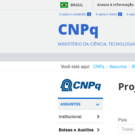
Acesso à informação
BRASIL
Ir para o conteúdo
1
Ir para o menu
2
Ir pa
CNPq
MINISTÉRIO DA CIÊNCIA, TECNOLOGI
Você está aqui:
CNPq
Assuntos
B
Pro
ASSUNTOS
Institucional
País
Bolsas e Auxílios