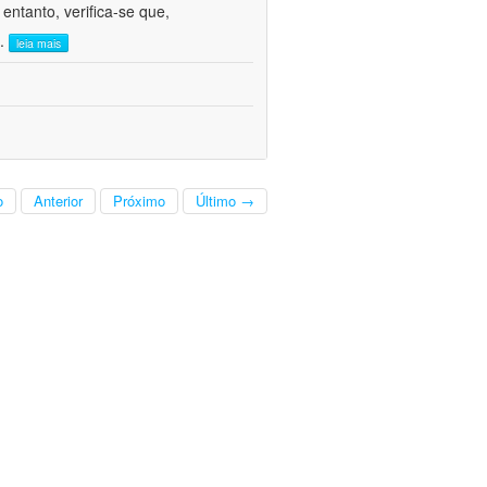
ntanto, verifica-se que,
..
leia mais
o
Anterior
Próximo
Último →