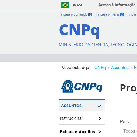
Acesso à informação
BRASIL
Ir para o conteúdo
1
Ir para o menu
2
Ir pa
CNPq
MINISTÉRIO DA CIÊNCIA, TECNOLOGI
Você está aqui:
CNPq
Assuntos
B
Pro
ASSUNTOS
Institucional
País
Bolsas e Auxílios