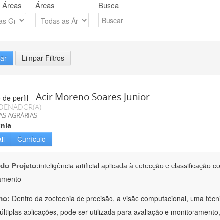
 Áreas
Áreas
Busca
rar
Limpar Filtros
Acir Moreno Soares Junior
DENADOR(A)
AS AGRÁRIAS
cnia
il
Currículo
 do Projeto:
inteligência artificial aplicada à detecção e classificaçã
amento
mo:
Dentro da zootecnia de precisão, a visão computacional, uma técni
ltiplas aplicações, pode ser utilizada para avaliação e monitoramento, 