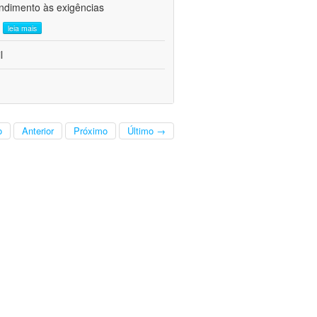
ndimento às exigências
.
leia mais
l
o
Anterior
Próximo
Último →