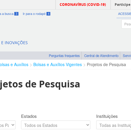
CORONAVÍRUS (COVID-19)
Participe
ra a busca
3
Ir para o rodapé
4
ACESSI
A E INOVAÇÕES
Perguntas frequentes
Central de Atendimento
Serv
olsas e Auxílios
Bolsas e Auxílios Vigentes
Projetos de Pesquisa
jetos de Pesquisa
Estados
Instituições