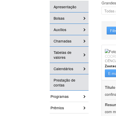
Grandes
Apresentação
Bolsas
Auxílios
Filt
Chamadas
Tabelas de
COOR
valores
CIÊNCI
Zoote
Calendários
E-ma
Prestação de
contas
Título
confin
Programas
Resu
Prêmios
com mú