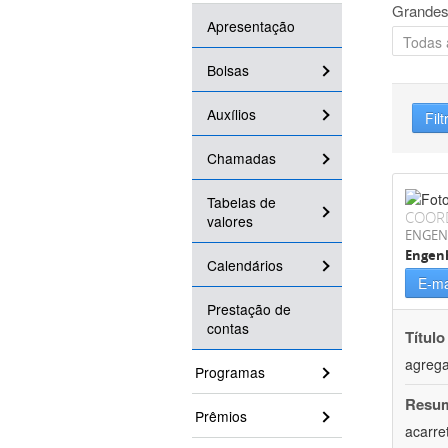
Grandes
Apresentação
Bolsas
Auxílios
Filt
Chamadas
Tabelas de
COOR
valores
ENGEN
Engen
Calendários
E-ma
Prestação de
contas
Título
agrega
Programas
Resu
Prêmios
acarre