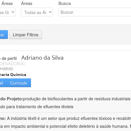
 Áreas
Áreas
Busca
rar
Limpar Filtros
Adriano da Silva
DENADOR(A)
HARIAS
haria Química
il
Currículo
 do Projeto:
produção de biofloculantes a partir de resíduos industriai
do para tratamento de efluentes têxteis
mo:
A indústria têxtil é um setor que produz efluentes tóxicos e recalc
ta em impacto ambiental e potencial efeito deletério à saúde humana. 