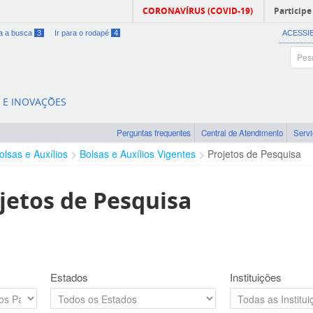
CORONAVÍRUS (COVID-19)
Participe
ra a busca
3
Ir para o rodapé
4
ACESSI
A E INOVAÇÕES
Perguntas frequentes
Central de Atendimento
Serv
olsas e Auxílios
Bolsas e Auxílios Vigentes
Projetos de Pesquisa
jetos de Pesquisa
Estados
Instituições