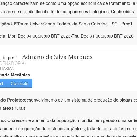
culação caracterizam-se como uma opção econômica de tratamento, e 
sta área é o efeito floculante de componentes biológicos. Conhecidos
.
uição/UF/País:
Universidade Federal de Santa Catarina - SC - Brasil
cia:
Mon Dec 04 00:00:00 BRT 2023-Thu Dec 31 00:00:00 BRT 2026
Adriano da Silva Marques
DENADOR(A)
HARIAS
haria Mecânica
il
Currículo
 do Projeto:
desenvolvimento de um sistema de produção de biogás co
 áreas rurais
mo:
O crescente aumento da população mundial tem gerado uma série 
aumento da geração de resíduos orgânicos, falta de estratégias para 
de alternativas para geração de energia limpa para atender este cresci