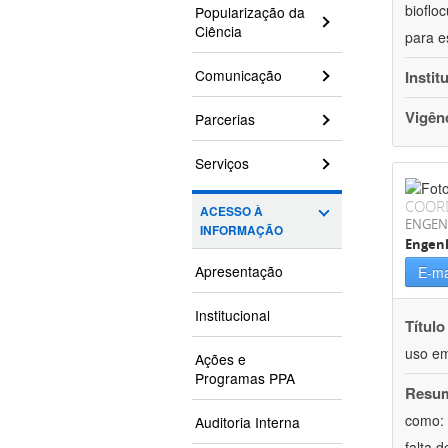
bioflo
Popularização da
Ciência
para e
Comunicação
Instit
Vigên
Parcerias
Serviços
COOR
ACESSO À
ENGEN
INFORMAÇÃO
Engen
Apresentação
E-ma
Institucional
Título
uso em
Ações e
Programas PPA
Resu
como: 
Auditoria Interna
falta 