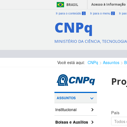
Acesso à informação
BRASIL
Ir para o conteúdo
1
Ir para o menu
2
Ir pa
CNPq
MINISTÉRIO DA CIÊNCIA, TECNOLOGI
Você está aqui:
CNPq
Assuntos
B
Pro
ASSUNTOS
Institucional
País
Bolsas e Auxílios