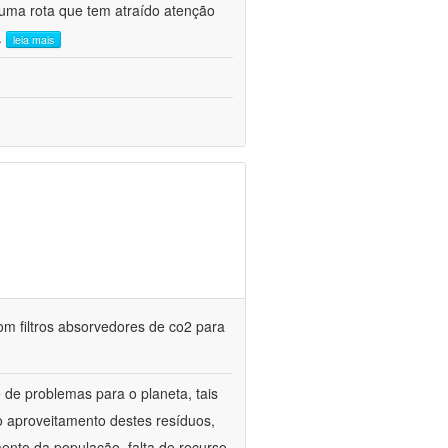
uma rota que tem atraído atenção
..
leia mais
m filtros absorvedores de co2 para
de problemas para o planeta, tais
o aproveitamento destes resíduos,
mento da população, falta de recurso