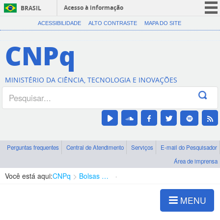
Acesso à informação
BRASIL
CORONAVÍRUS (COVID-19)
ACESSIBILIDADE
ALTO CONTRASTE
MAPA DO SITE
Participe
CNPq
Serviços
Legislação
MINISTÉRIO DA CIÊNCIA, TECNOLOGIA E INOVAÇÕES
Canais
Perguntas frequentes
Central de Atendimento
Serviços
E-mail do Pesquisador
Área de imprensa
Você está aqui:
CNPq
Bolsas e Auxílios Vigentes
Projetos de Pesquisa
MENU