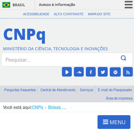
Acesso à informação
BRASIL
CORONAVÍRUS (COVID-19)
ACESSIBILIDADE
ALTO CONTRASTE
MAPA DO SITE
Participe
CNPq
Serviços
Legislação
MINISTÉRIO DA CIÊNCIA, TECNOLOGIA E INOVAÇÕES
Canais
Perguntas frequentes
Central de Atendimento
Serviços
E-mail do Pesquisador
Área de imprensa
Você está aqui:
CNPq
Bolsas e Auxílios Vigentes
Projetos de Pesquisa
MENU