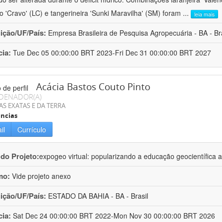
ro 'Cravo' (LC) e tangerineira 'Sunki Maravilha' (SM) foram
...
leia mais
uição/UF/País:
Empresa Brasileira de Pesquisa Agropecuária - BA - Bra
cia:
Tue Dec 05 00:00:00 BRT 2023-Fri Dec 31 00:00:00 BRT 2027
Acácia Bastos Couto Pinto
DENADOR(A)
AS EXATAS E DA TERRA
ncias
il
Currículo
 do Projeto:
expogeo virtual: popularizando a educação geocientífica a
mo:
Vide projeto anexo
uição/UF/País:
ESTADO DA BAHIA - BA - Brasil
cia:
Sat Dec 24 00:00:00 BRT 2022-Mon Nov 30 00:00:00 BRT 2026