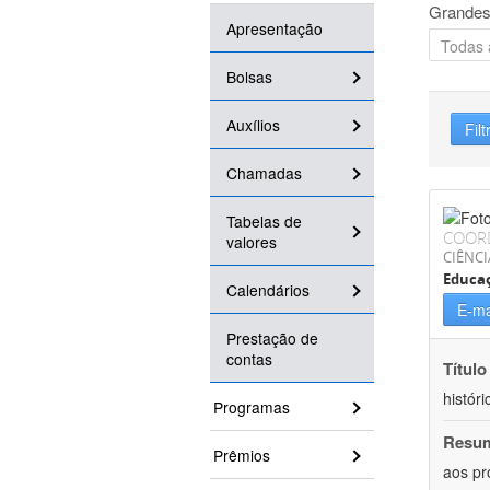
Grandes
Apresentação
Bolsas
Auxílios
Filt
Chamadas
Tabelas de
COOR
valores
CIÊNC
Educa
Calendários
E-ma
Prestação de
contas
Título
históri
Programas
Resu
Prêmios
aos pr