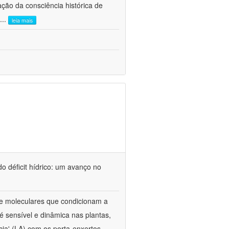
ão da consciência histórica de
...
leia mais
o déficit hídrico: um avanço no
s e moleculares que condicionam a
é sensível e dinâmica nas plantas,
cia' (LA) com os porta-enxertos