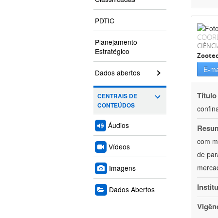
PDTIC
COOR
Planejamento
CIÊNCI
Estratégico
Zoote
E-ma
Dados abertos
Título
CENTRAIS DE
CONTEÚDOS
confin
Áudios
Resu
com mú
Vídeos
de par
mercad
Imagens
Instit
Dados Abertos
Vigên