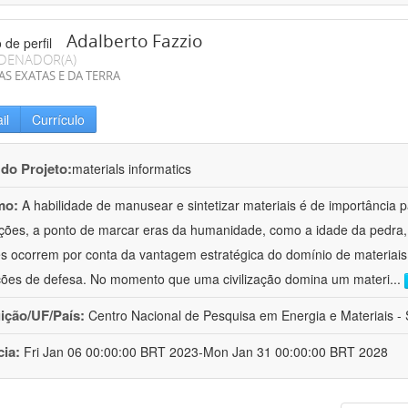
Adalberto Fazzio
DENADOR(A)
AS EXATAS E DA TERRA
il
Currículo
 do Projeto:
materials informatics
mo:
A habilidade de manusear e sintetizar materiais é de importância 
zações, a ponto de marcar eras da humanidade, como a idade da pedra, 
es ocorrem por conta da vantagem estratégica do domínio de materiais,
ções de defesa. No momento que uma civilização domina um materi
...
uição/UF/País:
Centro Nacional de Pesquisa em Energia e Materiais - S
cia:
Fri Jan 06 00:00:00 BRT 2023-Mon Jan 31 00:00:00 BRT 2028