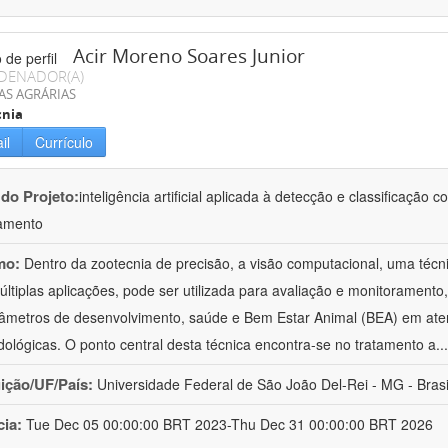
Acir Moreno Soares Junior
DENADOR(A)
AS AGRÁRIAS
cnia
il
Currículo
 do Projeto:
inteligência artificial aplicada à detecção e classificaçã
amento
mo:
Dentro da zootecnia de precisão, a visão computacional, uma técni
ltiplas aplicações, pode ser utilizada para avaliação e monitoramento, 
âmetros de desenvolvimento, saúde e Bem Estar Animal (BEA) em ate
ológicas. O ponto central desta técnica encontra-se no tratamento a
..
uição/UF/País:
Universidade Federal de São João Del-Rei - MG - Brasi
cia:
Tue Dec 05 00:00:00 BRT 2023-Thu Dec 31 00:00:00 BRT 2026