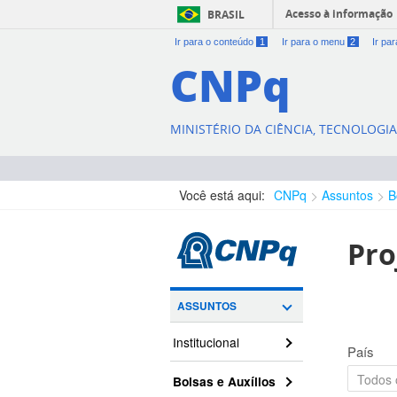
Acesso à informação
BRASIL
Ir para o conteúdo
1
Ir para o menu
2
Ir pa
CNPq
MINISTÉRIO DA CIÊNCIA, TECNOLOGI
Você está aqui:
CNPq
Assuntos
B
Pro
ASSUNTOS
Institucional
País
Bolsas e Auxílios