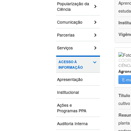
Aprend
Popularização da
Ciência
estuda
Comunicação
Instit
Vigên
Parcerias
Serviços
COOR
ACESSO À
CIÊNCI
INFORMAÇÃO
Agron
Apresentação
E-ma
Institucional
Título
cultiv
Ações e
Programas PPA
Resu
planta
Auditoria Interna
podend