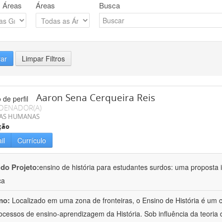
 Áreas
Áreas
Busca
rar
Limpar Filtros
Aaron Sena Cerqueira Reis
DENADOR(A)
IAS HUMANAS
ção
il
Currículo
 do Projeto:
ensino de história para estudantes surdos: uma proposta i
ca
mo:
Localizado em uma zona de fronteiras, o Ensino de História é um
ocessos de ensino-aprendizagem da História. Sob influência da teoria d