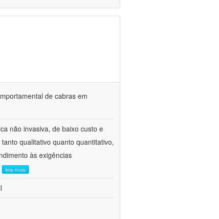
o comportamental de cabras em
ca não invasiva, de baixo custo e
tanto qualitativo quanto quantitativo,
ndimento às exigências
.
leia mais
l