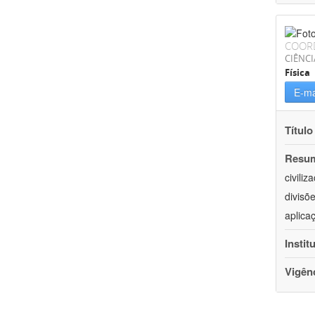
COOR
CIÊNCI
Física
E-ma
Título
Resu
civili
divisõ
aplica
Instit
Vigên