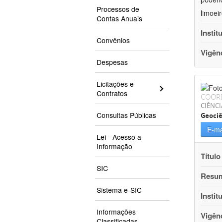
Processos de
limoei
Contas Anuais
Instit
Convênios
Vigên
Despesas
Licitações e
Contratos
COOR
CIÊNCI
Consultas Públicas
Geociê
E-ma
Lei - Acesso a
Informação
Título
SIC
Resu
Sistema e-SIC
Instit
Informações
Vigên
Classificadas