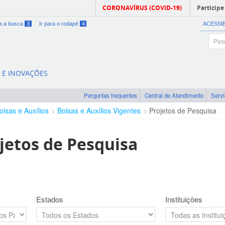
CORONAVÍRUS (COVID-19)
Participe
ra a busca
3
Ir para o rodapé
4
ACESSI
A E INOVAÇÕES
Perguntas frequentes
Central de Atendimento
Serv
olsas e Auxílios
Bolsas e Auxílios Vigentes
Projetos de Pesquisa
jetos de Pesquisa
Estados
Instituições