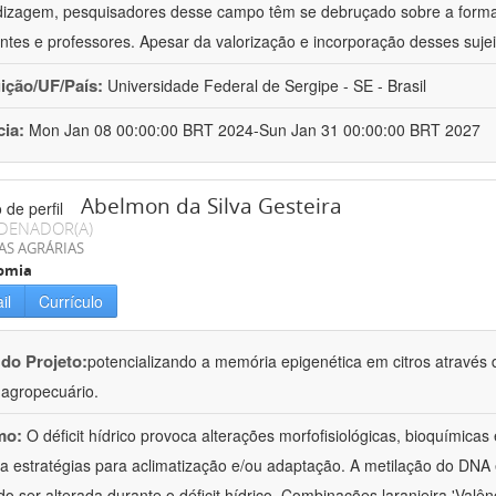
izagem, pesquisadores desse campo têm se debruçado sobre a formaç
ntes e professores. Apesar da valorização e incorporação desses sujei
uição/UF/País:
Universidade Federal de Sergipe - SE - Brasil
cia:
Mon Jan 08 00:00:00 BRT 2024-Sun Jan 31 00:00:00 BRT 2027
Abelmon da Silva Gesteira
DENADOR(A)
AS AGRÁRIAS
omia
il
Currículo
 do Projeto:
potencializando a memória epigenética em citros através d
o agropecuário.
mo:
O déficit hídrico provoca alterações morfofisiológicas, bioquímica
 a estratégias para aclimatização e/ou adaptação. A metilação do DNA 
o ser alterada durante o déficit hídrico. Combinações laranjeira 'Valên