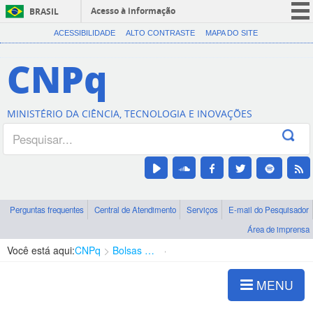
Acesso à informação
BRASIL
CORONAVÍRUS (COVID-19)
ACESSIBILIDADE
ALTO CONTRASTE
MAPA DO SITE
Participe
CNPq
Serviços
Legislação
MINISTÉRIO DA CIÊNCIA, TECNOLOGIA E INOVAÇÕES
Canais
Perguntas frequentes
Central de Atendimento
Serviços
E-mail do Pesquisador
Área de imprensa
Você está aqui:
CNPq
Bolsas e Auxílios Vigentes
Projetos de Pesquisa
MENU