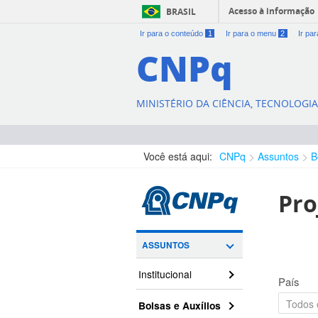
Acesso à informação
BRASIL
Ir para o conteúdo
1
Ir para o menu
2
Ir pa
CNPq
MINISTÉRIO DA CIÊNCIA, TECNOLOGI
Você está aqui:
CNPq
Assuntos
B
Pro
ASSUNTOS
Institucional
País
Bolsas e Auxílios