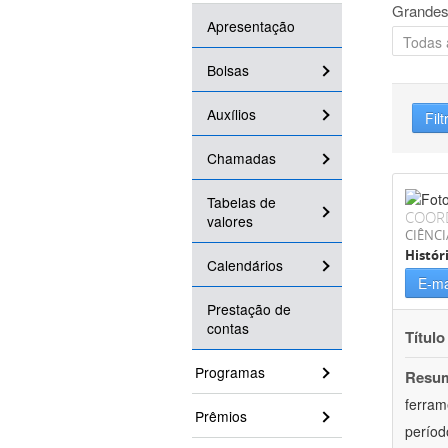
Grandes
Apresentação
Bolsas
Auxílios
Filt
Chamadas
Tabelas de
COOR
valores
CIÊNC
Histór
Calendários
E-ma
Prestação de
contas
Título
Programas
Resu
ferram
Prêmios
períod