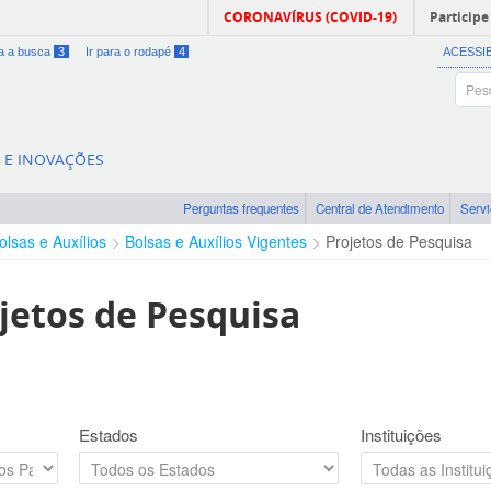
CORONAVÍRUS (COVID-19)
Participe
ra a busca
3
Ir para o rodapé
4
ACESSI
A E INOVAÇÕES
Perguntas frequentes
Central de Atendimento
Serv
olsas e Auxílios
Bolsas e Auxílios Vigentes
Projetos de Pesquisa
jetos de Pesquisa
Estados
Instituições