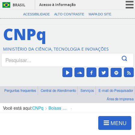
Acesso à informação
BRASIL
CORONAVÍRUS (COVID-19)
ACESSIBILIDADE
ALTO CONTRASTE
MAPA DO SITE
Participe
CNPq
Serviços
Legislação
MINISTÉRIO DA CIÊNCIA, TECNOLOGIA E INOVAÇÕES
Canais
Perguntas frequentes
Central de Atendimento
Serviços
E-mail do Pesquisador
Área de imprensa
Você está aqui:
CNPq
Bolsas e Auxílios Vigentes
Projetos de Pesquisa
MENU