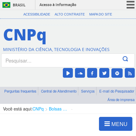
Acesso à informação
BRASIL
CORONAVÍRUS (COVID-19)
ACESSIBILIDADE
ALTO CONTRASTE
MAPA DO SITE
Participe
CNPq
Serviços
Legislação
MINISTÉRIO DA CIÊNCIA, TECNOLOGIA E INOVAÇÕES
Canais
Perguntas frequentes
Central de Atendimento
Serviços
E-mail do Pesquisador
Área de imprensa
Você está aqui:
CNPq
Bolsas e Auxílios Vigentes
Projetos de Pesquisa
MENU