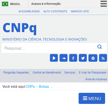
Acesso à informação
BRASIL
CORONAVÍRUS (COVID-19)
ACESSIBILIDADE
ALTO CONTRASTE
MAPA DO SITE
Participe
CNPq
Serviços
Legislação
MINISTÉRIO DA CIÊNCIA, TECNOLOGIA E INOVAÇÕES
Canais
Perguntas frequentes
Central de Atendimento
Serviços
E-mail do Pesquisador
Área de imprensa
Você está aqui:
CNPq
Bolsas e Auxílios Vigentes
Projetos de Pesquisa
MENU