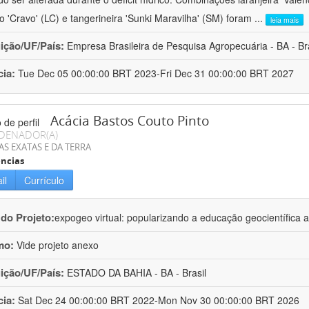
ro 'Cravo' (LC) e tangerineira 'Sunki Maravilha' (SM) foram
...
leia mais
uição/UF/País:
Empresa Brasileira de Pesquisa Agropecuária - BA - Bra
cia:
Tue Dec 05 00:00:00 BRT 2023-Fri Dec 31 00:00:00 BRT 2027
Acácia Bastos Couto Pinto
DENADOR(A)
AS EXATAS E DA TERRA
ncias
il
Currículo
 do Projeto:
expogeo virtual: popularizando a educação geocientífica a
mo:
Vide projeto anexo
uição/UF/País:
ESTADO DA BAHIA - BA - Brasil
cia:
Sat Dec 24 00:00:00 BRT 2022-Mon Nov 30 00:00:00 BRT 2026