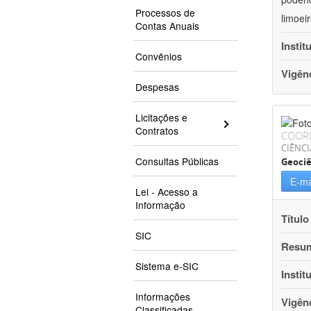
Processos de
limoei
Contas Anuais
Instit
Convênios
Vigên
Despesas
Licitações e
Contratos
COOR
CIÊNCI
Consultas Públicas
Geociê
E-ma
Lei - Acesso a
Informação
Título
SIC
Resu
Sistema e-SIC
Instit
Informações
Vigên
Classificadas