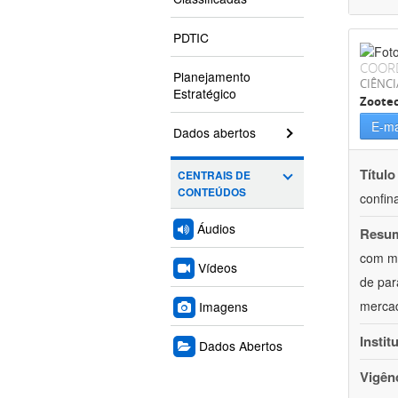
PDTIC
COOR
Planejamento
CIÊNCI
Estratégico
Zoote
E-ma
Dados abertos
Título
CENTRAIS DE
CONTEÚDOS
confin
Áudios
Resu
com mú
Vídeos
de par
mercad
Imagens
Instit
Dados Abertos
Vigên