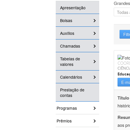
Grandes
Apresentação
Bolsas
Auxílios
Filt
Chamadas
Tabelas de
COOR
valores
CIÊNC
Educa
Calendários
E-ma
Prestação de
contas
Título
históri
Programas
Resu
Prêmios
aos pr