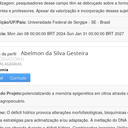
izagem, pesquisadores desse campo têm se debruçado sobre a formaç
ntes e professores. Apesar da valorização e incorporação desses sujei
uição/UF/País:
Universidade Federal de Sergipe - SE - Brasil
cia:
Mon Jan 08 00:00:00 BRT 2024-Sun Jan 31 00:00:00 BRT 2027
Abelmon da Silva Gesteira
DENADOR(A)
AS AGRÁRIAS
omia
il
Currículo
 do Projeto:
potencializando a memória epigenética em citros através d
o agropecuário.
mo:
O déficit hídrico provoca alterações morfofisiológicas, bioquímica
 a estratégias para aclimatização e/ou adaptação. A metilação do DNA 
o ser alterada durante o déficit hídrico. Combinações laranjeira 'Valên