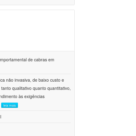
o comportamental de cabras em
ca não invasiva, de baixo custo e
tanto qualitativo quanto quantitativo,
ndimento às exigências
.
leia mais
l