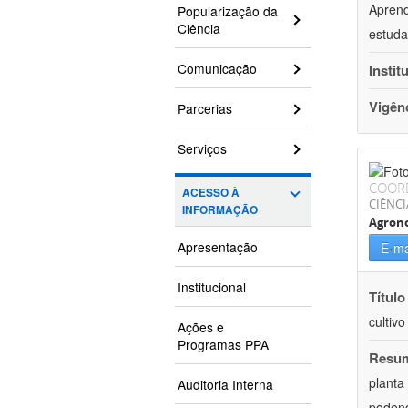
Aprend
Popularização da
Ciência
estuda
Comunicação
Instit
Vigên
Parcerias
Serviços
COOR
ACESSO À
CIÊNCI
INFORMAÇÃO
Agron
Apresentação
E-ma
Institucional
Título
cultiv
Ações e
Programas PPA
Resu
planta
Auditoria Interna
podend