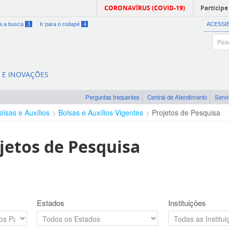
CORONAVÍRUS (COVID-19)
Participe
ra a busca
3
Ir para o rodapé
4
ACESSI
A E INOVAÇÕES
Perguntas frequentes
Central de Atendimento
Serv
olsas e Auxílios
Bolsas e Auxílios Vigentes
Projetos de Pesquisa
jetos de Pesquisa
Estados
Instituições