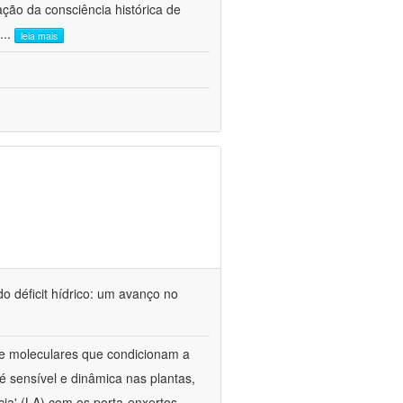
ão da consciência histórica de
...
leia mais
o déficit hídrico: um avanço no
s e moleculares que condicionam a
é sensível e dinâmica nas plantas,
cia' (LA) com os porta-enxertos