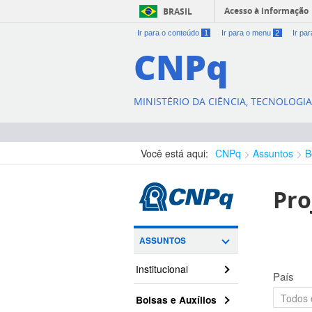
Acesso à informação
BRASIL
Ir para o conteúdo
1
Ir para o menu
2
Ir pa
CNPq
MINISTÉRIO DA CIÊNCIA, TECNOLOGI
Você está aqui:
CNPq
Assuntos
B
Pro
ASSUNTOS
Institucional
País
Bolsas e Auxílios