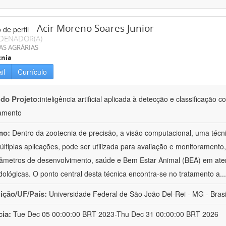
Acir Moreno Soares Junior
DENADOR(A)
AS AGRÁRIAS
cnia
il
Currículo
 do Projeto:
inteligência artificial aplicada à detecção e classificaçã
amento
mo:
Dentro da zootecnia de precisão, a visão computacional, uma técni
ltiplas aplicações, pode ser utilizada para avaliação e monitoramento, 
âmetros de desenvolvimento, saúde e Bem Estar Animal (BEA) em ate
ológicas. O ponto central desta técnica encontra-se no tratamento a
..
uição/UF/País:
Universidade Federal de São João Del-Rei - MG - Brasi
cia:
Tue Dec 05 00:00:00 BRT 2023-Thu Dec 31 00:00:00 BRT 2026