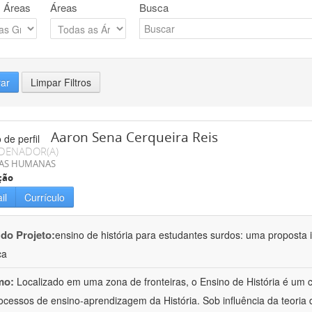
 Áreas
Áreas
Busca
rar
Limpar Filtros
Aaron Sena Cerqueira Reis
DENADOR(A)
IAS HUMANAS
ção
il
Currículo
 do Projeto:
ensino de história para estudantes surdos: uma proposta i
ca
mo:
Localizado em uma zona de fronteiras, o Ensino de História é um
ocessos de ensino-aprendizagem da História. Sob influência da teoria d