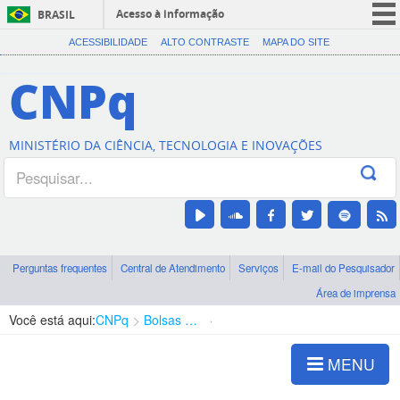
Acesso à informação
BRASIL
CORONAVÍRUS (COVID-19)
ACESSIBILIDADE
ALTO CONTRASTE
MAPA DO SITE
Participe
CNPq
Serviços
Legislação
MINISTÉRIO DA CIÊNCIA, TECNOLOGIA E INOVAÇÕES
Canais
Perguntas frequentes
Central de Atendimento
Serviços
E-mail do Pesquisador
Área de imprensa
Você está aqui:
CNPq
Bolsas e Auxílios Vigentes
Projetos de Pesquisa
MENU