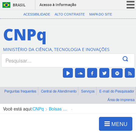
Acesso à informação
BRASIL
CORONAVÍRUS (COVID-19)
ACESSIBILIDADE
ALTO CONTRASTE
MAPA DO SITE
Participe
CNPq
Serviços
Legislação
MINISTÉRIO DA CIÊNCIA, TECNOLOGIA E INOVAÇÕES
Canais
Perguntas frequentes
Central de Atendimento
Serviços
E-mail do Pesquisador
Área de imprensa
Você está aqui:
CNPq
Bolsas e Auxílios Vigentes
Projetos de Pesquisa
MENU