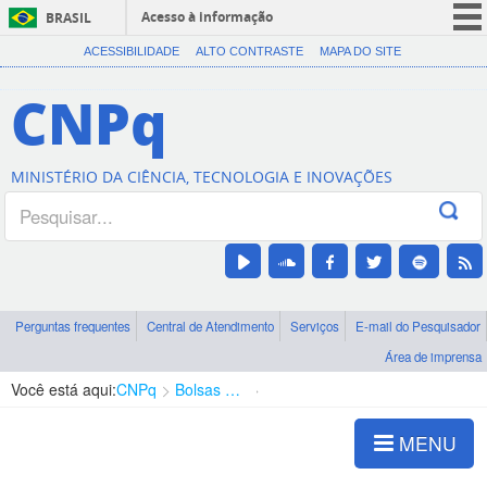
Acesso à informação
BRASIL
CORONAVÍRUS (COVID-19)
ACESSIBILIDADE
ALTO CONTRASTE
MAPA DO SITE
Participe
CNPq
Serviços
Legislação
MINISTÉRIO DA CIÊNCIA, TECNOLOGIA E INOVAÇÕES
Canais
Perguntas frequentes
Central de Atendimento
Serviços
E-mail do Pesquisador
Área de imprensa
Você está aqui:
CNPq
Bolsas e Auxílios Vigentes
Projetos de Pesquisa
MENU