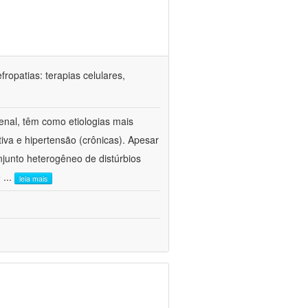
ropatias: terapias celulares,
enal, têm como etiologias mais
iva e hipertensão (crônicas). Apesar
junto heterogêneo de distúrbios
e
...
leia mais