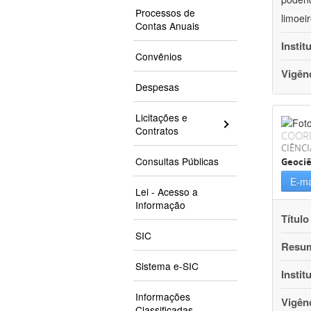
Processos de
limoei
Contas Anuais
Instit
Convênios
Vigên
Despesas
Licitações e
Contratos
COOR
CIÊNCI
Consultas Públicas
Geociê
E-ma
Lei - Acesso a
Informação
Título
SIC
Resu
Sistema e-SIC
Instit
Informações
Vigên
Classificadas