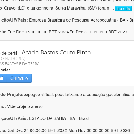
ro 'Cravo' (LC) e tangerineira 'Sunki Maravilha' (SM) foram
...
leia mais
uição/UF/País:
Empresa Brasileira de Pesquisa Agropecuária - BA - Bra
cia:
Tue Dec 05 00:00:00 BRT 2023-Fri Dec 31 00:00:00 BRT 2027
Acácia Bastos Couto Pinto
DENADOR(A)
AS EXATAS E DA TERRA
ncias
il
Currículo
 do Projeto:
expogeo virtual: popularizando a educação geocientífica a
mo:
Vide projeto anexo
uição/UF/País:
ESTADO DA BAHIA - BA - Brasil
cia:
Sat Dec 24 00:00:00 BRT 2022-Mon Nov 30 00:00:00 BRT 2026