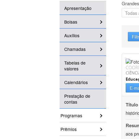
Grandes
Apresentação
Bolsas
Auxílios
Filt
Chamadas
Tabelas de
COOR
valores
CIÊNC
Educa
Calendários
E-ma
Prestação de
contas
Título
históri
Programas
Resu
Prêmios
aos pr