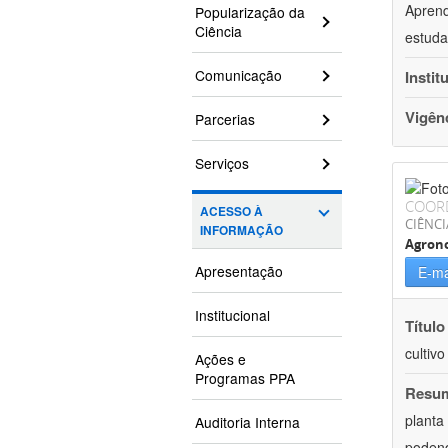
Aprend
Popularização da
Ciência
estuda
Comunicação
Instit
Vigên
Parcerias
Serviços
COOR
ACESSO À
CIÊNCI
INFORMAÇÃO
Agron
Apresentação
E-ma
Institucional
Título
cultiv
Ações e
Programas PPA
Resu
planta
Auditoria Interna
podend