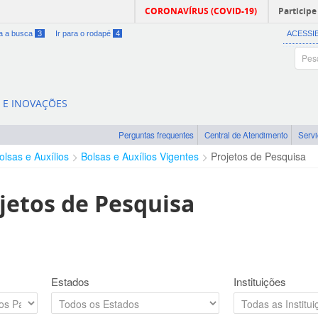
CORONAVÍRUS (COVID-19)
Participe
ra a busca
3
Ir para o rodapé
4
ACESSI
A E INOVAÇÕES
Perguntas frequentes
Central de Atendimento
Serv
olsas e Auxílios
Bolsas e Auxílios Vigentes
Projetos de Pesquisa
jetos de Pesquisa
Estados
Instituições