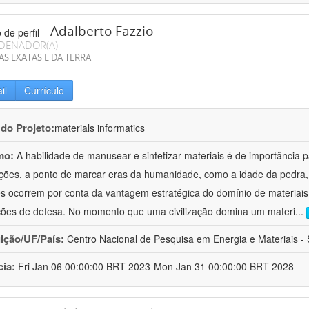
Adalberto Fazzio
DENADOR(A)
AS EXATAS E DA TERRA
il
Currículo
 do Projeto:
materials informatics
mo:
A habilidade de manusear e sintetizar materiais é de importância 
zações, a ponto de marcar eras da humanidade, como a idade da pedra, 
es ocorrem por conta da vantagem estratégica do domínio de materiais,
ções de defesa. No momento que uma civilização domina um materi
...
uição/UF/País:
Centro Nacional de Pesquisa em Energia e Materiais - S
cia:
Fri Jan 06 00:00:00 BRT 2023-Mon Jan 31 00:00:00 BRT 2028