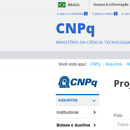
Acesso à informação
BRASIL
Ir para o conteúdo
1
Ir para o menu
2
Ir pa
CNPq
MINISTÉRIO DA CIÊNCIA, TECNOLOGI
Você está aqui:
CNPq
Assuntos
B
Pro
ASSUNTOS
Institucional
País
Bolsas e Auxílios