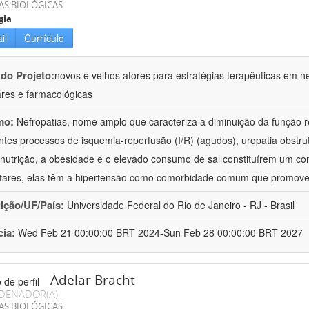
AS BIOLÓGICAS
gia
il
Currículo
 do Projeto:
novos e velhos atores para estratégias terapêuticas em nef
ares e farmacológicas
mo:
Nefropatias, nome amplo que caracteriza a diminuição da função r
ntes processos de isquemia-reperfusão (I/R) (agudos), uropatia obstrut
nutrição, a obesidade e o elevado consumo de sal constituírem um con
tares, elas têm a hipertensão como comorbidade comum que promov
uição/UF/País:
Universidade Federal do Rio de Janeiro - RJ - Brasil
cia:
Wed Feb 21 00:00:00 BRT 2024-Sun Feb 28 00:00:00 BRT 2027
Adelar Bracht
DENADOR(A)
AS BIOLÓGICAS