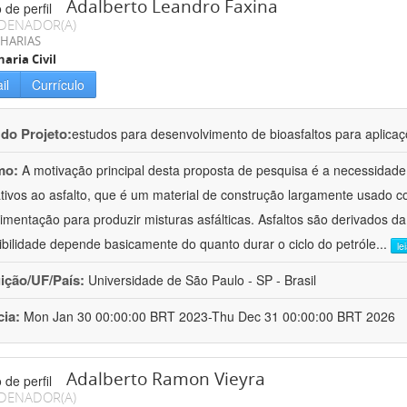
Adalberto Leandro Faxina
DENADOR(A)
HARIAS
aria Civil
il
Currículo
 do Projeto:
estudos para desenvolvimento de bioasfaltos para aplic
mo:
A motivação principal desta proposta de pesquisa é a necessidade
ativos ao asfalto, que é um material de construção largamente usado 
imentação para produzir misturas asfálticas. Asfaltos são derivados da
ibilidade depende basicamente do quanto durar o ciclo do petróle
...
le
uição/UF/País:
Universidade de São Paulo - SP - Brasil
cia:
Mon Jan 30 00:00:00 BRT 2023-Thu Dec 31 00:00:00 BRT 2026
Adalberto Ramon Vieyra
DENADOR(A)