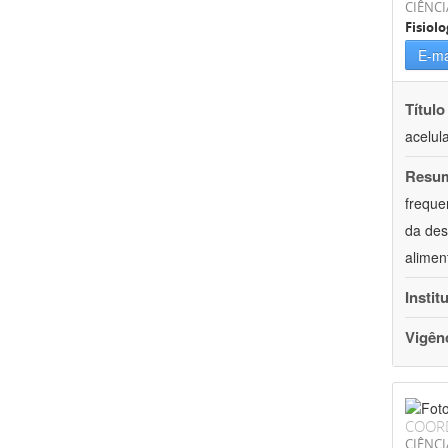
CIÊNCI
Fisiolo
E-ma
Título
acelul
Resu
freque
da des
alimen
Instit
Vigên
COOR
CIÊNCI