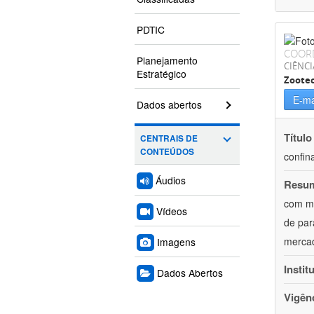
PDTIC
COOR
Planejamento
CIÊNCI
Estratégico
Zoote
E-ma
Dados abertos
Título
CENTRAIS DE
CONTEÚDOS
confin
Áudios
Resu
com mú
Vídeos
de par
mercad
Imagens
Instit
Dados Abertos
Vigên