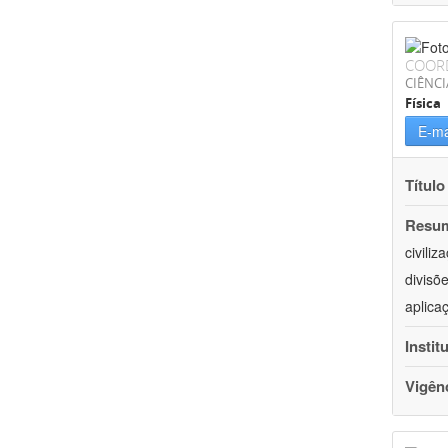
COOR
CIÊNCI
Física
E-ma
Título
Resu
civili
divisõ
aplica
Instit
Vigên