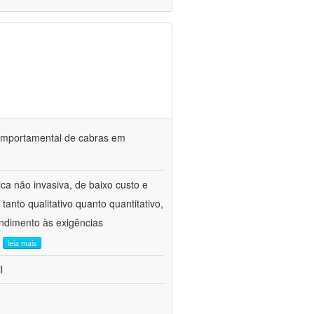
o comportamental de cabras em
ca não invasiva, de baixo custo e
tanto qualitativo quanto quantitativo,
ndimento às exigências
.
leia mais
l