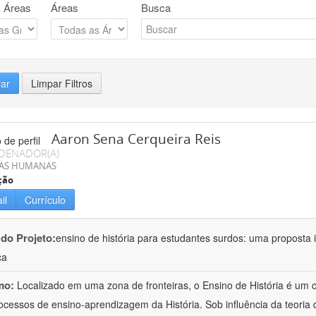
 Áreas
Áreas
Busca
rar
Limpar Filtros
Aaron Sena Cerqueira Reis
DENADOR(A)
IAS HUMANAS
ção
il
Currículo
 do Projeto:
ensino de história para estudantes surdos: uma proposta i
ca
mo:
Localizado em uma zona de fronteiras, o Ensino de História é um
ocessos de ensino-aprendizagem da História. Sob influência da teoria d