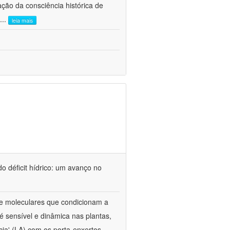
ão da consciência histórica de
...
leia mais
o déficit hídrico: um avanço no
s e moleculares que condicionam a
é sensível e dinâmica nas plantas,
cia' (LA) com os porta-enxertos