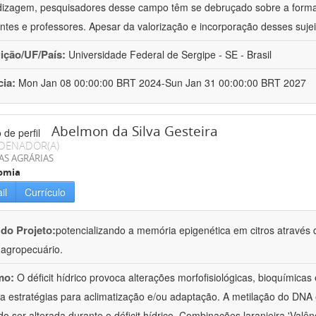
izagem, pesquisadores desse campo têm se debruçado sobre a formaç
ntes e professores. Apesar da valorização e incorporação desses sujei
uição/UF/País:
Universidade Federal de Sergipe - SE - Brasil
cia:
Mon Jan 08 00:00:00 BRT 2024-Sun Jan 31 00:00:00 BRT 2027
Abelmon da Silva Gesteira
DENADOR(A)
AS AGRÁRIAS
omia
il
Currículo
 do Projeto:
potencializando a memória epigenética em citros através d
o agropecuário.
mo:
O déficit hídrico provoca alterações morfofisiológicas, bioquímica
 a estratégias para aclimatização e/ou adaptação. A metilação do DNA 
o ser alterada durante o déficit hídrico. Combinações laranjeira 'Valên