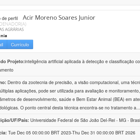
Acir Moreno Soares Junior
DENADOR(A)
AS AGRÁRIAS
cnia
il
Currículo
 do Projeto:
inteligência artificial aplicada à detecção e classificaçã
amento
mo:
Dentro da zootecnia de precisão, a visão computacional, uma técni
ltiplas aplicações, pode ser utilizada para avaliação e monitoramento, 
âmetros de desenvolvimento, saúde e Bem Estar Animal (BEA) em ate
ológicas. O ponto central desta técnica encontra-se no tratamento a
..
uição/UF/País:
Universidade Federal de São João Del-Rei - MG - Brasi
cia:
Tue Dec 05 00:00:00 BRT 2023-Thu Dec 31 00:00:00 BRT 2026