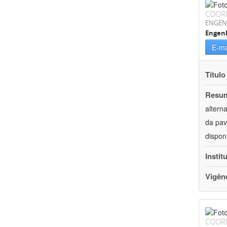
COOR
ENGEN
Engenh
E-ma
Título
Resu
altern
da pav
dispon
Instit
Vigên
COOR