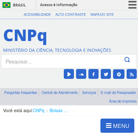
Acesso à informação
BRASIL
CORONAVÍRUS (COVID-19)
ACESSIBILIDADE
ALTO CONTRASTE
MAPA DO SITE
Participe
CNPq
Serviços
Legislação
MINISTÉRIO DA CIÊNCIA, TECNOLOGIA E INOVAÇÕES
Canais
Perguntas frequentes
Central de Atendimento
Serviços
E-mail do Pesquisador
Área de imprensa
Você está aqui:
CNPq
Bolsas e Auxílios Vigentes
Projetos de Pesquisa
MENU