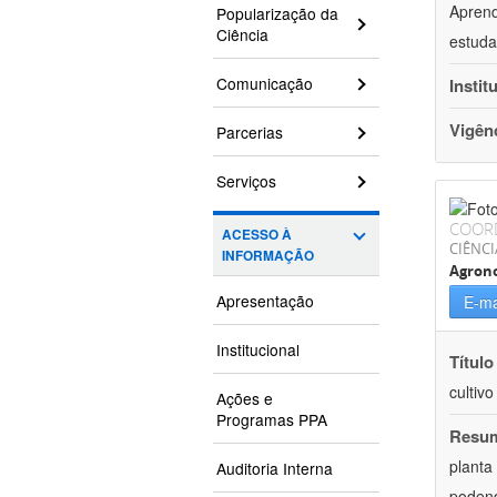
Aprend
Popularização da
Ciência
estuda
Comunicação
Instit
Vigên
Parcerias
Serviços
COOR
ACESSO À
CIÊNCI
INFORMAÇÃO
Agron
Apresentação
E-ma
Institucional
Título
cultiv
Ações e
Programas PPA
Resu
planta
Auditoria Interna
podend