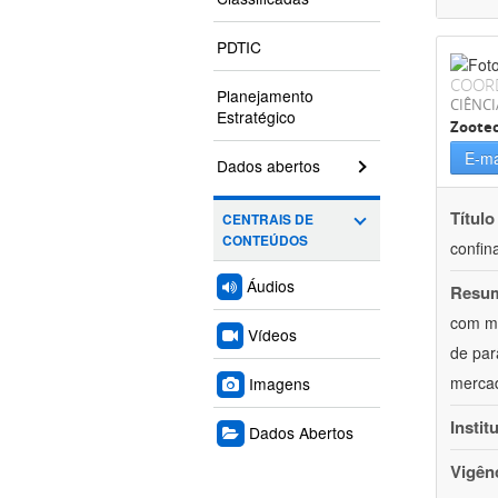
PDTIC
COOR
Planejamento
CIÊNCI
Estratégico
Zoote
E-ma
Dados abertos
Título
CENTRAIS DE
CONTEÚDOS
confin
Áudios
Resu
com mú
Vídeos
de par
mercad
Imagens
Instit
Dados Abertos
Vigên