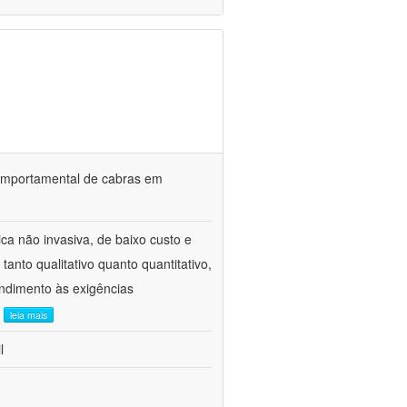
o comportamental de cabras em
ca não invasiva, de baixo custo e
tanto qualitativo quanto quantitativo,
ndimento às exigências
.
leia mais
l