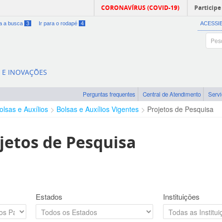
CORONAVÍRUS (COVID-19)
Participe
ra a busca
3
Ir para o rodapé
4
ACESSI
A E INOVAÇÕES
Perguntas frequentes
Central de Atendimento
Serv
olsas e Auxílios
Bolsas e Auxílios Vigentes
Projetos de Pesquisa
jetos de Pesquisa
Estados
Instituições