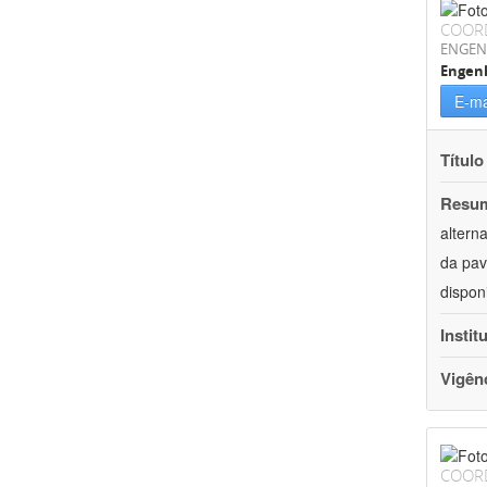
COOR
ENGEN
Engenh
E-ma
Título
Resu
altern
da pav
dispon
Instit
Vigên
COOR