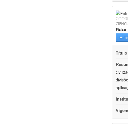
COOR
CIÊNCI
Física
E-ma
Título
Resu
civili
divisõ
aplica
Instit
Vigên