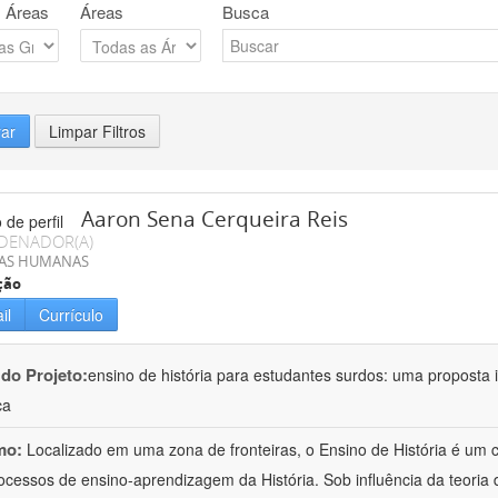
 Áreas
Áreas
Busca
rar
Limpar Filtros
Aaron Sena Cerqueira Reis
DENADOR(A)
IAS HUMANAS
ção
il
Currículo
 do Projeto:
ensino de história para estudantes surdos: uma proposta i
ca
mo:
Localizado em uma zona de fronteiras, o Ensino de História é um
ocessos de ensino-aprendizagem da História. Sob influência da teoria d