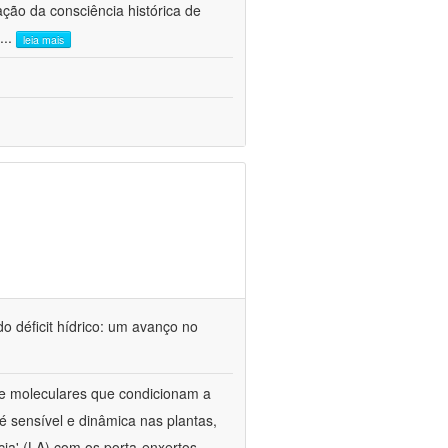
ão da consciência histórica de
...
leia mais
o déficit hídrico: um avanço no
s e moleculares que condicionam a
é sensível e dinâmica nas plantas,
cia' (LA) com os porta-enxertos