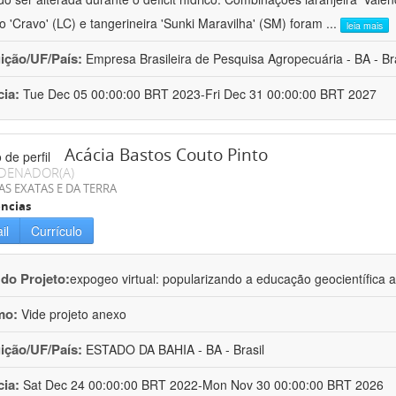
ro 'Cravo' (LC) e tangerineira 'Sunki Maravilha' (SM) foram
...
leia mais
uição/UF/País:
Empresa Brasileira de Pesquisa Agropecuária - BA - Bra
cia:
Tue Dec 05 00:00:00 BRT 2023-Fri Dec 31 00:00:00 BRT 2027
Acácia Bastos Couto Pinto
DENADOR(A)
AS EXATAS E DA TERRA
ncias
il
Currículo
 do Projeto:
expogeo virtual: popularizando a educação geocientífica a
mo:
Vide projeto anexo
uição/UF/País:
ESTADO DA BAHIA - BA - Brasil
cia:
Sat Dec 24 00:00:00 BRT 2022-Mon Nov 30 00:00:00 BRT 2026