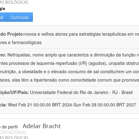
AS BIOLÓGICAS
gia
il
Currículo
 do Projeto:
novos e velhos atores para estratégias terapêuticas em nef
ares e farmacológicas
mo:
Nefropatias, nome amplo que caracteriza a diminuição da função r
ntes processos de isquemia-reperfusão (I/R) (agudos), uropatia obstrut
nutrição, a obesidade e o elevado consumo de sal constituírem um con
tares, elas têm a hipertensão como comorbidade comum que promov
uição/UF/País:
Universidade Federal do Rio de Janeiro - RJ - Brasil
cia:
Wed Feb 21 00:00:00 BRT 2024-Sun Feb 28 00:00:00 BRT 2027
Adelar Bracht
DENADOR(A)
AS BIOLÓGICAS