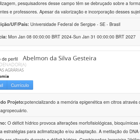
izagem, pesquisadores desse campo têm se debruçado sobre a formaç
ntes e professores. Apesar da valorização e incorporação desses sujei
uição/UF/País:
Universidade Federal de Sergipe - SE - Brasil
cia:
Mon Jan 08 00:00:00 BRT 2024-Sun Jan 31 00:00:00 BRT 2027
Abelmon da Silva Gesteira
DENADOR(A)
AS AGRÁRIAS
omia
il
Currículo
 do Projeto:
potencializando a memória epigenética em citros através d
o agropecuário.
mo:
O déficit hídrico provoca alterações morfofisiológicas, bioquímica
 a estratégias para aclimatização e/ou adaptação. A metilação do DNA 
o ser alterada durante o déficit hídrico. Combinações laranjeira 'Valên