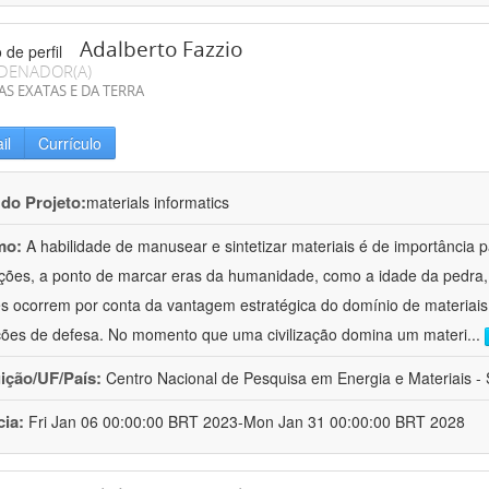
Adalberto Fazzio
DENADOR(A)
AS EXATAS E DA TERRA
il
Currículo
 do Projeto:
materials informatics
mo:
A habilidade de manusear e sintetizar materiais é de importância 
zações, a ponto de marcar eras da humanidade, como a idade da pedra, 
es ocorrem por conta da vantagem estratégica do domínio de materiais,
ções de defesa. No momento que uma civilização domina um materi
...
uição/UF/País:
Centro Nacional de Pesquisa em Energia e Materiais - S
cia:
Fri Jan 06 00:00:00 BRT 2023-Mon Jan 31 00:00:00 BRT 2028