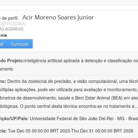
Acir Moreno Soares Junior
DENADOR(A)
AS AGRÁRIAS
cnia
il
Currículo
 do Projeto:
inteligência artificial aplicada à detecção e classificaçã
amento
mo:
Dentro da zootecnia de precisão, a visão computacional, uma técni
ltiplas aplicações, pode ser utilizada para avaliação e monitoramento, 
âmetros de desenvolvimento, saúde e Bem Estar Animal (BEA) em ate
ológicas. O ponto central desta técnica encontra-se no tratamento a
..
uição/UF/País:
Universidade Federal de São João Del-Rei - MG - Brasi
cia:
Tue Dec 05 00:00:00 BRT 2023-Thu Dec 31 00:00:00 BRT 2026