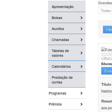
Grandes
Apresentação
Bolsas
Auxílios
Filt
Chamadas
Tabelas de
COOR
valores
CIÊNC
Educa
Calendários
E-ma
Prestação de
contas
Título
históri
Programas
Resu
Prêmios
aos pr