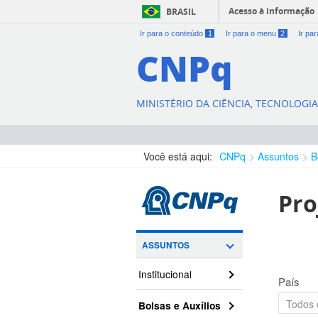
Acesso à informação
BRASIL
Ir para o conteúdo
1
Ir para o menu
2
Ir pa
CNPq
MINISTÉRIO DA CIÊNCIA, TECNOLOGI
Você está aqui:
CNPq
Assuntos
B
Pro
ASSUNTOS
Institucional
País
Bolsas e Auxílios