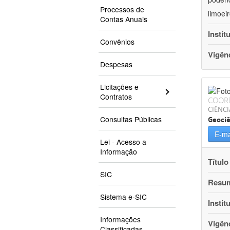
Processos de
limoei
Contas Anuais
Instit
Convênios
Vigên
Despesas
Licitações e
Contratos
COOR
CIÊNCI
Consultas Públicas
Geociê
E-ma
Lei - Acesso a
Informação
Título
SIC
Resu
Sistema e-SIC
Instit
Informações
Vigên
Classificadas