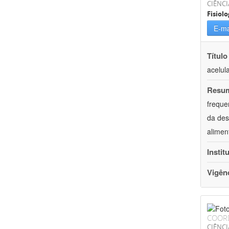
CIÊNCI
Fisiolo
E-ma
Título
acelul
Resu
freque
da des
alimen
Instit
Vigên
COOR
CIÊNCI