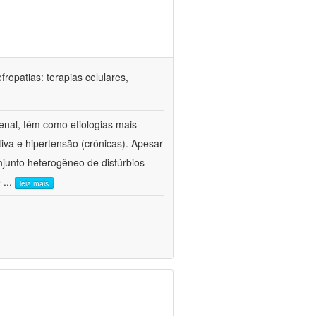
ropatias: terapias celulares,
enal, têm como etiologias mais
iva e hipertensão (crônicas). Apesar
junto heterogêneo de distúrbios
e
...
leia mais