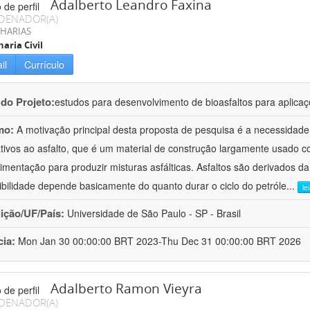
Adalberto Leandro Faxina
DENADOR(A)
HARIAS
aria Civil
il
Currículo
 do Projeto:
estudos para desenvolvimento de bioasfaltos para aplic
mo:
A motivação principal desta proposta de pesquisa é a necessidade
ativos ao asfalto, que é um material de construção largamente usado 
imentação para produzir misturas asfálticas. Asfaltos são derivados da
ibilidade depende basicamente do quanto durar o ciclo do petróle
...
le
uição/UF/País:
Universidade de São Paulo - SP - Brasil
cia:
Mon Jan 30 00:00:00 BRT 2023-Thu Dec 31 00:00:00 BRT 2026
Adalberto Ramon Vieyra
DENADOR(A)