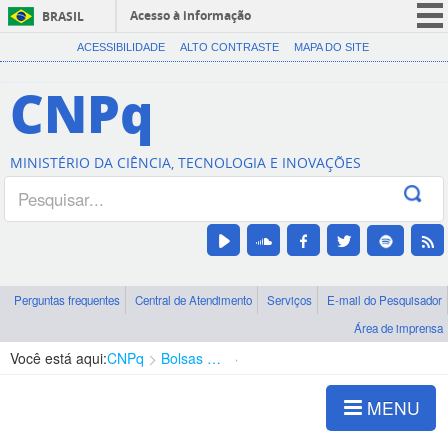
Acesso à informação
BRASIL
CORONAVÍRUS (COVID-19)
ACESSIBILIDADE
ALTO CONTRASTE
MAPA DO SITE
Participe
CNPq
Serviços
Legislação
MINISTÉRIO DA CIÊNCIA, TECNOLOGIA E INOVAÇÕES
Canais
Perguntas frequentes
Central de Atendimento
Serviços
E-mail do Pesquisador
Área de imprensa
Você está aqui:
CNPq
Bolsas e Auxílios Vigentes
Projetos de Pesquisa
MENU