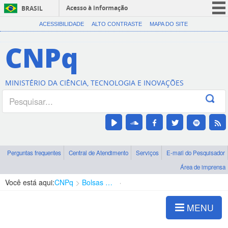
Acesso à informação
BRASIL
CORONAVÍRUS (COVID-19)
ACESSIBILIDADE
ALTO CONTRASTE
MAPA DO SITE
Participe
CNPq
Serviços
Legislação
MINISTÉRIO DA CIÊNCIA, TECNOLOGIA E INOVAÇÕES
Canais
Perguntas frequentes
Central de Atendimento
Serviços
E-mail do Pesquisador
Área de imprensa
Você está aqui:
CNPq
Bolsas e Auxílios Vigentes
Projetos de Pesquisa
MENU