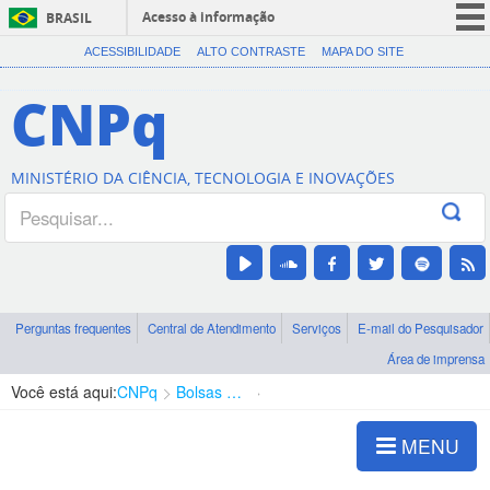
Acesso à informação
BRASIL
CORONAVÍRUS (COVID-19)
ACESSIBILIDADE
ALTO CONTRASTE
MAPA DO SITE
Participe
CNPq
Serviços
Legislação
MINISTÉRIO DA CIÊNCIA, TECNOLOGIA E INOVAÇÕES
Canais
Perguntas frequentes
Central de Atendimento
Serviços
E-mail do Pesquisador
Área de imprensa
Você está aqui:
CNPq
Bolsas e Auxílios Vigentes
Projetos de Pesquisa
MENU