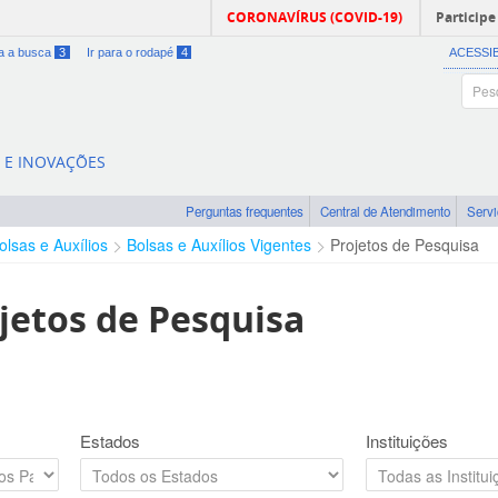
CORONAVÍRUS (COVID-19)
Participe
ra a busca
3
Ir para o rodapé
4
ACESSI
A E INOVAÇÕES
Perguntas frequentes
Central de Atendimento
Serv
olsas e Auxílios
Bolsas e Auxílios Vigentes
Projetos de Pesquisa
jetos de Pesquisa
Estados
Instituições