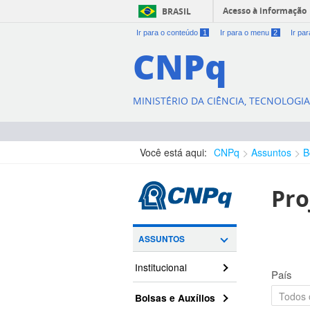
Acesso à informação
BRASIL
Ir para o conteúdo
1
Ir para o menu
2
Ir pa
CNPq
MINISTÉRIO DA CIÊNCIA, TECNOLOGI
Você está aqui:
CNPq
Assuntos
B
Pro
ASSUNTOS
Institucional
País
Bolsas e Auxílios