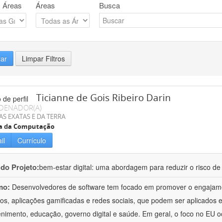
 Áreas
Áreas
Busca
rar
Limpar Filtros
Ticianne de Gois Ribeiro Darin
DENADOR(A)
AS EXATAS E DA TERRA
ia da Computação
il
Currículo
 do Projeto:
bem-estar digital: uma abordagem para reduzir o risco de 
mo:
Desenvolvedores de software tem focado em promover o engajame
os, aplicações gamificadas e redes sociais, que podem ser aplicados 
enimento, educação, governo digital e saúde. Em geral, o foco no EU 