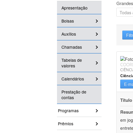
Grandes
Apresentação
Bolsas
Auxílios
Filt
Chamadas
Tabelas de
COOR
valores
CIÊNCI
Ciênc
Calendários
E-ma
Prestação de
contas
Título
Programas
Resu
em jog
Prêmios
entret