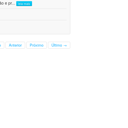
ão e pr
...
leia mais
o
Anterior
Próximo
Último →