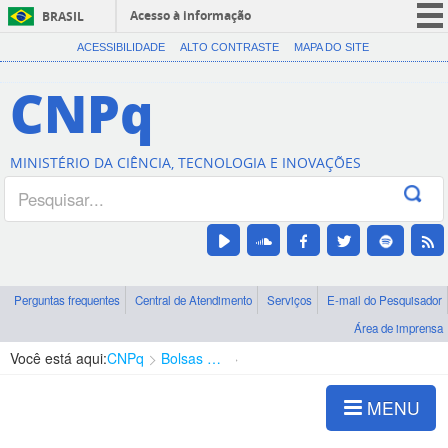
Acesso à informação
BRASIL
CORONAVÍRUS (COVID-19)
ACESSIBILIDADE
ALTO CONTRASTE
MAPA DO SITE
Participe
CNPq
Serviços
Legislação
MINISTÉRIO DA CIÊNCIA, TECNOLOGIA E INOVAÇÕES
Canais
Perguntas frequentes
Central de Atendimento
Serviços
E-mail do Pesquisador
Área de imprensa
Você está aqui:
CNPq
Bolsas e Auxílios Vigentes
Projetos de Pesquisa
MENU