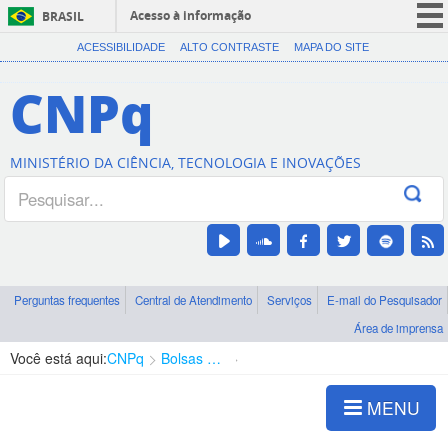
Acesso à informação
BRASIL
CORONAVÍRUS (COVID-19)
ACESSIBILIDADE
ALTO CONTRASTE
MAPA DO SITE
Participe
CNPq
Serviços
Legislação
MINISTÉRIO DA CIÊNCIA, TECNOLOGIA E INOVAÇÕES
Canais
Perguntas frequentes
Central de Atendimento
Serviços
E-mail do Pesquisador
Área de imprensa
Você está aqui:
CNPq
Bolsas e Auxílios Vigentes
Projetos de Pesquisa
MENU