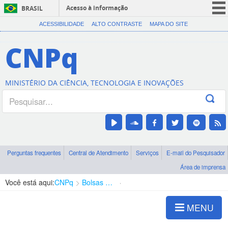
Acesso à informação
BRASIL
CORONAVÍRUS (COVID-19)
ACESSIBILIDADE
ALTO CONTRASTE
MAPA DO SITE
Participe
CNPq
Serviços
Legislação
MINISTÉRIO DA CIÊNCIA, TECNOLOGIA E INOVAÇÕES
Canais
Perguntas frequentes
Central de Atendimento
Serviços
E-mail do Pesquisador
Área de imprensa
Você está aqui:
CNPq
Bolsas e Auxílios Vigentes
Projetos de Pesquisa
MENU