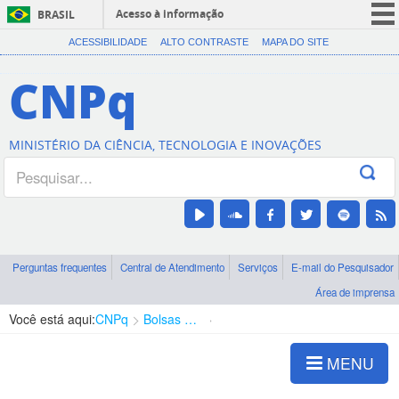
Acesso à informação
BRASIL
CORONAVÍRUS (COVID-19)
ACESSIBILIDADE
ALTO CONTRASTE
MAPA DO SITE
Participe
CNPq
Serviços
Legislação
MINISTÉRIO DA CIÊNCIA, TECNOLOGIA E INOVAÇÕES
Canais
Perguntas frequentes
Central de Atendimento
Serviços
E-mail do Pesquisador
Área de imprensa
Você está aqui:
CNPq
Bolsas e Auxílios Vigentes
Projetos de Pesquisa
MENU