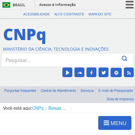
Acesso à informação
BRASIL
CORONAVÍRUS (COVID-19)
ACESSIBILIDADE
ALTO CONTRASTE
MAPA DO SITE
Participe
CNPq
Serviços
Legislação
MINISTÉRIO DA CIÊNCIA, TECNOLOGIA E INOVAÇÕES
Canais
Perguntas frequentes
Central de Atendimento
Serviços
E-mail do Pesquisador
Área de imprensa
Você está aqui:
CNPq
Bolsas e Auxílios Vigentes
Projetos de Pesquisa
MENU